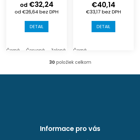
€32,24
€40,14
| typ spojení
1000x1000x18mm
od
od €26,64 bez DPH
€33,17 bez DPH
puzzle | hrubý
| typ spojení
puzzle | hladký
DETAIL
DETAIL
Černá
Červená
Zelená
Antracit (tmavá šedá)
Černá
30
položiek celkom
O
v
l
Z
á
á
d
p
a
ä
c
t
i
i
e
e
p
r
Informace pro vás
v
k