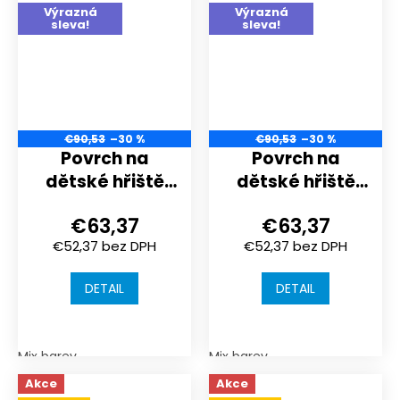
Výrazná
Výrazná
sleva!
sleva!
€90,53
–30 %
€90,53
–30 %
Povrch na
Povrch na
dětské hřiště
dětské hřiště
nebo
nebo
€63,37
€63,37
sportoviště |
sportoviště |
€52,37 bez DPH
€52,37 bez DPH
1000x1000x30
1000x1000x30
mm | spojení
mm | spojení
DETAIL
DETAIL
puzzle
puzzle
Mix barev
Mix barev
Akce
Akce