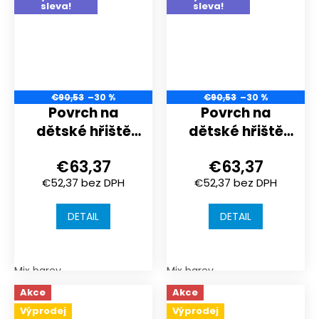
sleva!
sleva!
€90,53
–30 %
€90,53
–30 %
Povrch na
Povrch na
dětské hřiště
dětské hřiště
nebo
nebo
€63,37
€63,37
sportoviště |
sportoviště |
€52,37 bez DPH
€52,37 bez DPH
1000x1000x30
1000x1000x30
mm | spojení
mm | spojení
DETAIL
DETAIL
puzzle
puzzle
Mix barev
Mix barev
Akce
Akce
Výprodej
Výprodej