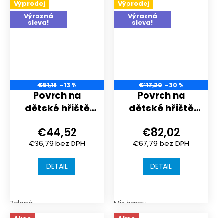
Výprodej
Výprodej
Výrazná
Výrazná
sleva!
sleva!
€51,18
–13 %
€117,20
–30 %
Povrch na
Povrch na
dětské hřiště
dětské hřiště
nebo
nebo
€44,52
€82,02
sportoviště |
sportoviště |
€36,79 bez DPH
€67,79 bez DPH
1000x1000x30
1000x1000x40
mm | spojení
mm | spojení
DETAIL
DETAIL
puzzle
puzzle
Zelená
Mix barev