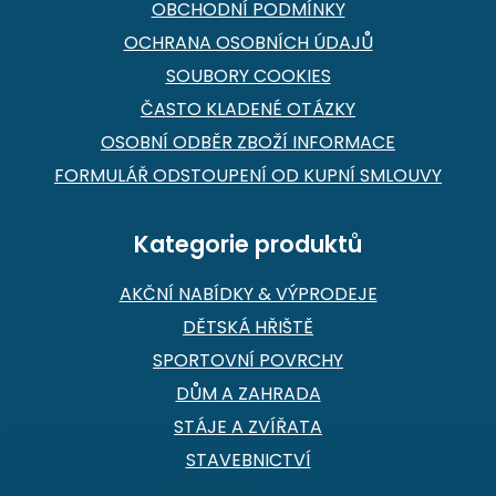
y
OBCHODNÍ PODMÍNKY
v
OCHRANA OSOBNÍCH ÚDAJŮ
ý
p
SOUBORY COOKIES
i
ČASTO KLADENÉ OTÁZKY
s
u
OSOBNÍ ODBĚR ZBOŽÍ INFORMACE
FORMULÁŘ ODSTOUPENÍ OD KUPNÍ SMLOUVY
Kategorie produktů
AKČNÍ NABÍDKY & VÝPRODEJE
DĚTSKÁ HŘIŠTĚ
SPORTOVNÍ POVRCHY
DŮM A ZAHRADA
STÁJE A ZVÍŘATA
STAVEBNICTVÍ