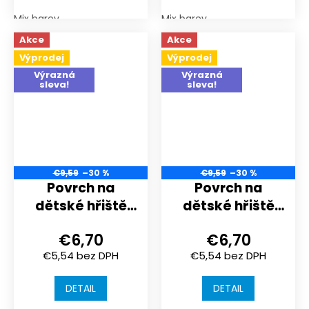
Mix barev
Mix barev
Akce
Akce
Výprodej
Výprodej
Výrazná
Výrazná
sleva!
sleva!
€9,59
–30 %
€9,59
–30 %
Povrch na
Povrch na
dětské hřiště
dětské hřiště
nebo
nebo
€6,70
€6,70
sportoviště |
sportoviště |
€5,54 bez DPH
€5,54 bez DPH
306x306x20 mm
306x306x20 mm
| spojení puzzle
| spojení puzzle
DETAIL
DETAIL