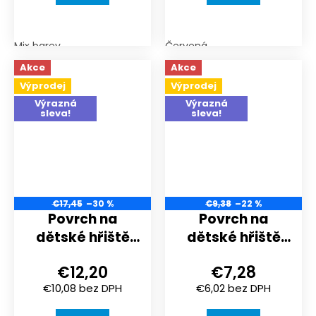
Mix barev
Červená
Akce
Akce
Výprodej
Výprodej
Výrazná
Výrazná
sleva!
sleva!
€17,45
–30 %
€9,38
–22 %
Povrch na
Povrch na
dětské hřiště
dětské hřiště
nebo
nebo
€12,20
€7,28
sportoviště |
sportoviště |
€10,08 bez DPH
€6,02 bez DPH
500x500x18 mm
500x500x18 mm
| spojení puzzle
| spojení puzzle