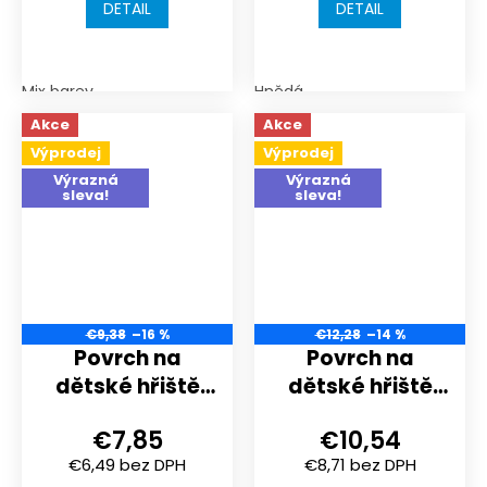
DETAIL
DETAIL
Mix barev
Hnědá
Akce
Akce
Výprodej
Výprodej
Výrazná
Výrazná
sleva!
sleva!
€9,38
–16 %
€12,28
–14 %
Povrch na
Povrch na
dětské hřiště
dětské hřiště
nebo
nebo
€7,85
€10,54
sportoviště |
sportoviště |
€6,49 bez DPH
€8,71 bez DPH
500x500x18 mm
500x500x30