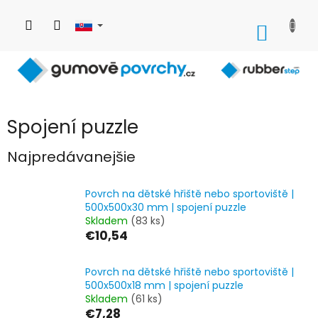
Prejsť
na
NÁKU
obsah
KOŠÍK
Spojení puzzle
Najpredávanejšie
Povrch na dětské hřiště nebo sportoviště |
500x500x30 mm | spojení puzzle
Skladem
(83 ks)
€10,54
Povrch na dětské hřiště nebo sportoviště |
500x500x18 mm | spojení puzzle
Skladem
(61 ks)
€7,28