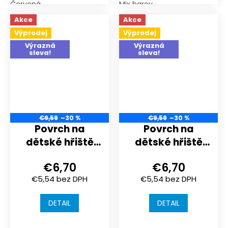
Červená
Mix barev
Akce
Akce
Výprodej
Výprodej
Výrazná
Výrazná
sleva!
sleva!
€9,59
–30 %
€9,59
–30 %
Povrch na
Povrch na
dětské hřiště
dětské hřiště
nebo
nebo
€6,70
€6,70
sportoviště |
sportoviště |
€5,54 bez DPH
€5,54 bez DPH
306x306x20 mm
306x306x20 mm
| spojení puzzle
| spojení puzzle
DETAIL
DETAIL