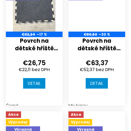
€32,24
–17 %
€90,53
–30 %
Povrch na
Povrch na
dětské hřiště
dětské hřiště
nebo
nebo
€26,75
€63,37
sportoviště |
sportoviště |
€22,11 bez DPH
€52,37 bez DPH
1000x1000x18
1000x1000x30
mm | spojení
mm | spojení
DETAIL
DETAIL
puzzle
puzzle
Černá
Mix barev
Akce
Akce
Výprodej
Výprodej
Výrazná
Výrazná