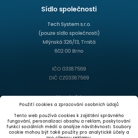
Sídlo společnosti
Tech System s.r.o.
(pouze sídlo společnosti)
Mlýnská 326/13, Trnitá
602 00 Brno
IČO 03387569
DIČ CZ03387569
Kontakt
Použití cookies a zpracování osobních údajů
Infolinka
Tento web používá cookies k zajištění správného
fungování, personalizaci obsahu a reklam, poskytování
Po - Pá 9:00 - 16:00 hod.
funkcí sociálních médií a analýze návštěvnosti. Soubory
+420 546 210 230
cookie mohou být také použity pro analytické účely a
pro cílenou reklamu.