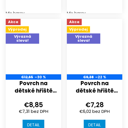
Mix barev
Mix barev
Akce
Akce
Výprodej
Výprodej
Výrazná
Výrazná
sleva!
sleva!
€12,65
–30 %
€9,38
–22 %
Povrch na
Povrch na
dětské hřiště
dětské hřiště
nebo
nebo
€8,85
€7,28
sportoviště |
sportoviště |
€7,31 bez DPH
€6,02 bez DPH
306x306x30
500x500x18 mm
mm | spojení
| spojení puzzle
DETAIL
DETAIL
puzzle