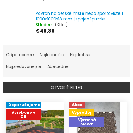
Povrch na dětské hřiště nebo sportoviště |
1000x1000x18 mm | spojení puzzle
Skladem
(31 ks)
€48,86
R
a
Odporúčame
Najlacnejšie
Najdrahšie
d
e
Najpredávanejšie
Abecedne
n
i
e
OTVORIŤ FILTER
p
r
V
Doporučujeme
Akce
o
ý
d
Vyrobeno v
Výprodej
p
ČR
u
i
Výrazná
sleva!
k
s
t