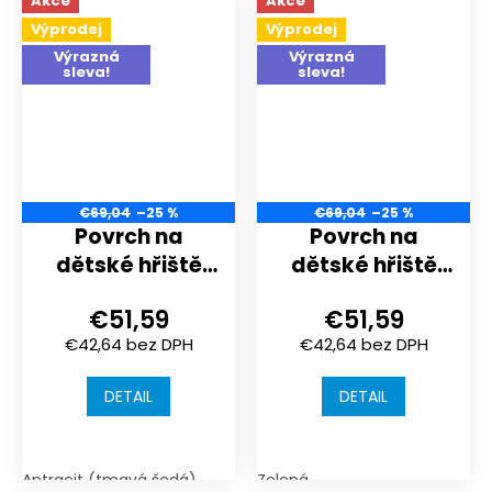
Akce
Akce
Výprodej
Výprodej
Výrazná
Výrazná
sleva!
sleva!
€69,04
–25 %
€69,04
–25 %
Povrch na
Povrch na
dětské hřiště
dětské hřiště
nebo
nebo
€51,59
€51,59
sportoviště |
sportoviště |
€42,64 bez DPH
€42,64 bez DPH
1000x1000x40
1000x1000x40
mm | spojení
mm | spojení
DETAIL
DETAIL
puzzle
puzzle
Antracit (tmavá šedá)
Zelená