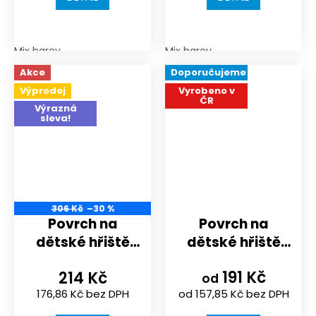
Mix barev
Mix barev
Akce
Doporučujeme
Výprodej
Vyrobeno v
ČR
Výrazná
sleva!
306 Kč
–30 %
Povrch na
Povrch na
dětské hřiště
dětské hřiště
nebo
nebo
191 Kč
214 Kč
sportoviště |
sportoviště |
od
176,86 Kč bez DPH
od 157,85 Kč bez DPH
306x306x30
500x500 |
mm | spojení
spojení puzzle