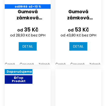
od
39 Kč
až
–10 %
Gumová
Gumová
zámková
zámková
dlažba pro
dlažba
35 Kč
53 Kč
požární sport |
ZAČÁTEČNÍ 3/4
od
od
od 28,93 Kč bez DPH
od 43,80 Kč bez DPH
200x165x43mm
DETAIL
DETAIL
Černá
Červená
Zelená
Černá
Červená
Zelená
Doporučujeme
👍Top
Produkt