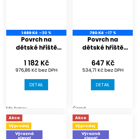
1 689 Kč
–30 %
780 Kč
–17 %
Povrch na
Povrch na
dětské hřiště
dětské hřiště
nebo
nebo
1 182 Kč
647 Kč
sportoviště |
sportoviště |
976,86 Kč bez DPH
534,71 Kč bez DPH
1000x1000x18
1000x1000x18
mm | spojení
mm | spojení
DETAIL
DETAIL
puzzle
puzzle
Mix barev
Černá
Akce
Akce
Výprodej
Výprodej
Výrazná
Výrazná
sleva!
sleva!