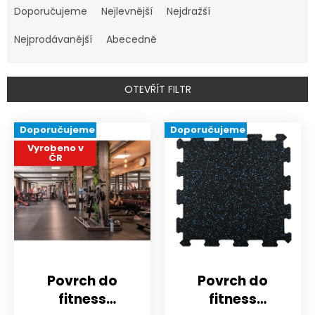
a
Doporučujeme
Nejlevnější
Nejdražší
z
e
Nejprodávanější
Abecedně
n
í
p
OTEVŘÍT FILTR
r
o
V
Doporučujeme
Doporučujeme
d
ý
u
Vyrobeno v
p
ČR
k
i
t
s
ů
p
r
o
d
u
k
Povrch do
Povrch do
t
fitness
fitness
ů