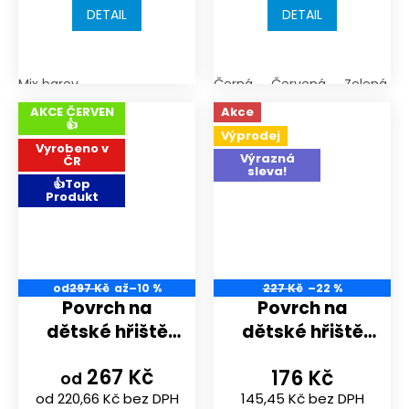
DETAIL
DETAIL
puzzle
Mix barev
Černá
Červená
Zelená
AKCE ČERVEN
Akce
👍
Výprodej
Vyrobeno v
Výrazná
ČR
sleva!
👍Top
Produkt
od
297 Kč
až
–10 %
227 Kč
–22 %
Povrch na
Povrch na
dětské hřiště
dětské hřiště
nebo
nebo
267 Kč
176 Kč
sportoviště |
sportoviště |
od
od 220,66 Kč bez DPH
145,45 Kč bez DPH
500x500mm |
500x500x18 mm