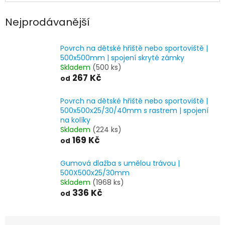
Nejprodávanější
Povrch na dětské hřiště nebo sportoviště |
500x500mm | spojení skryté zámky
Skladem
(500 ks)
267 Kč
od
Povrch na dětské hřiště nebo sportoviště |
500x500x25/30/40mm s rastrem | spojení
na kolíky
Skladem
(224 ks)
169 Kč
od
Gumová dlažba s umělou trávou |
500X500x25/30mm
Skladem
(1968 ks)
336 Kč
od
Ř