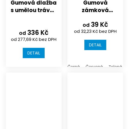
Gumová dlažba
Gumová
s umělou trávou
zámková
|
dlažba | koně |
39 Kč
500X500x25/30mm
hřiště |
od
336 Kč
od 32,23 Kč bez DPH
sportoviště |
od
od 277,69 Kč bez DPH
200x165x43 mm
DETAIL
DETAIL
Černá
Červená
Zelená