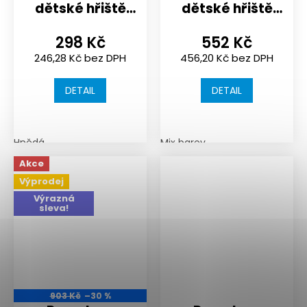
dětské hřiště
dětské hřiště
nebo
nebo
298 Kč
552 Kč
sportoviště |
sportoviště |
246,28 Kč bez DPH
456,20 Kč bez DPH
500x500x40
500x500x50
mm | spojení
mm | spojení
DETAIL
DETAIL
puzzle
puzzle
Hnědá
Mix barev
Akce
Výprodej
Výrazná
sleva!
903 Kč
–30 %