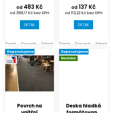
970x970mm |
485x485x8/10/16m
483 Kč
137 Kč
černá nebo
| černá nebo
od
od
od 399,17 Kč bez DPH
od 113,22 Kč bez DPH
probarvenost
probarvenost
10%
10%
DETAIL
DETAIL
Černá
Červená
Zelená
Šedá
Černá
Modrá
Červená
žlutá
Zelená
Doporučujeme
Doporučujeme
Novinka
Povrch na
Deska hladká
vnitřní
formátovaná