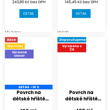
243,80 Kč bez DPH
145,45 Kč bez DPH
500x500x18 mm
500x500x18 mm
| spojení puzzle
| spojení puzzle
DETAIL
DETAIL
Mix barev
Hnědá
Akce
Doporučujeme
Výprodej
Vyrobeno v
ČR
Výrazná
sleva!
227 Kč
–16 %
Povrch na
Povrch na
dětské hřiště
dětské hřiště
nebo
nebo