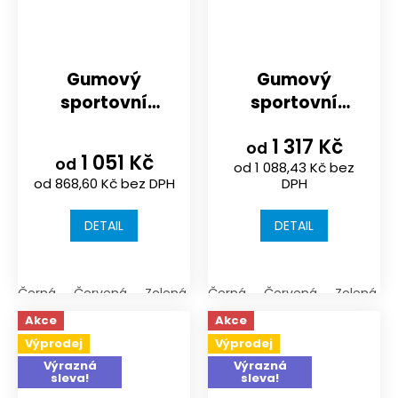
Gumový
Gumový
sportovní
sportovní
povrch |
povrch NOVISA |
1 317 Kč
1000x1000x30
1000x1000x40mm
od
1 051 Kč
od
od 1 088,43 Kč bez
mm / rastr 15
rastr 15 mm
od 868,60 Kč bez DPH
DPH
mm
DETAIL
DETAIL
Černá
Červená
Zelená
Černá
Červená
Zelená
Akce
Akce
Výprodej
Výprodej
Výrazná
Výrazná
sleva!
sleva!