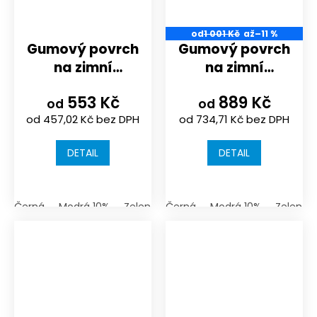
od
1 001 Kč
až
–11 %
Gumový povrch
Gumový povrch
na zimní
na zimní
stadion rozměr
stadion rozměr
553 Kč
889 Kč
970x970x10mm |
970x970x16mm |
od
od
od 457,02 Kč bez DPH
od 734,71 Kč bez DPH
barva černá
barva černá
nebo 10%
nebo 10%
DETAIL
DETAIL
probarvenost |
probarvenost |
skládací puzzle
skládací puzzle
Černá
Modrá 10%
Zelená 10%
Černá
Červená 10%
Modrá 10%
žlutá 10%
Zelená 