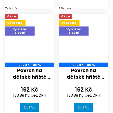
Zelená
Mix barev
Akce
Akce
Výprodej
Výprodej
Výrazná
Výrazná
sleva!
sleva!
232 Kč
–30 %
232 Kč
–30 %
Povrch na
Povrch na
dětské hřiště
dětské hřiště
nebo
nebo
162 Kč
162 Kč
sportoviště |
sportoviště |
133,88 Kč bez DPH
133,88 Kč bez DPH
306x306x20 mm
306x306x20 mm
| spojení puzzle
| spojení puzzle
DETAIL
DETAIL