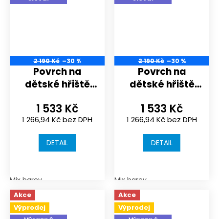
2 190 Kč
–30 %
2 190 Kč
–30 %
Povrch na
Povrch na
dětské hřiště
dětské hřiště
nebo
nebo
1 533 Kč
1 533 Kč
sportoviště |
sportoviště |
1 266,94 Kč bez DPH
1 266,94 Kč bez DPH
1000x1000x30
1000x1000x30
mm | spojení
mm | spojení
DETAIL
DETAIL
puzzle
puzzle
Mix barev
Mix barev
Akce
Akce
Výprodej
Výprodej