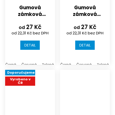
Gumová
Gumová
zámková
zámková
dlažba
dlažba
27 Kč
27 Kč
KRAJOVÁ
POLOVIČNÍ
od
od
od 22,31 Kč bez DPH
od 22,31 Kč bez DPH
DETAIL
DETAIL
Černá
Červená
Zelená
Černá
Červená
Zelená
Doporučujeme
Vyrobeno v
ČR