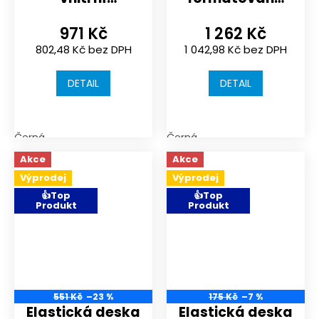
sportoviště
štípaná
971 Kč
1 262 Kč
1000x1000x18mm
2000x1000x10
802,48 Kč bez DPH
1 042,98 Kč bez DPH
| typ spojení
mm | barva
puzzle | hladký
černá
DETAIL
DETAIL
Černá
Černá
Akce
Akce
Výprodej
Výprodej
👍Top
👍Top
Produkt
Produkt
551 Kč
–23 %
175 Kč
–7 %
Elastická deska
Elastická deska