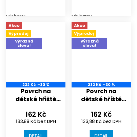
Mix barev
Mix barev
Akce
Akce
Výprodej
Výprodej
Výrazná
Výrazná
sleva!
sleva!
232 Kč
–30 %
232 Kč
–30 %
Povrch na
Povrch na
dětské hřiště
dětské hřiště
nebo
nebo
162 Kč
162 Kč
sportoviště |
sportoviště |
133,88 Kč bez DPH
133,88 Kč bez DPH
306x306x20 mm
306x306x20 mm
| spojení puzzle
| spojení puzzle
DETAIL
DETAIL