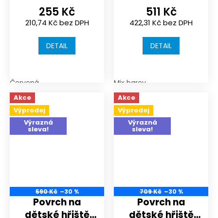
nebo
nebo
255 Kč
511 Kč
sportoviště |
sportoviště |
210,74 Kč bez DPH
422,31 Kč bez DPH
500x500x30
500x500x30
mm | spojení
mm | spojení
DETAIL
DETAIL
puzzle
puzzle
Červená
Mix barev
Akce
Akce
Výprodej
Výprodej
Výrazná
Výrazná
sleva!
sleva!
590 Kč
–30 %
709 Kč
–30 %
Povrch na
Povrch na
dětské hřiště
dětské hřiště