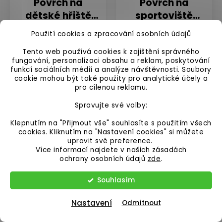
Povrch na
Povrch na
dětské hřiště
sportoviště
nebo
nebo dětské
Použití cookies a zpracování osobních údajů
1 178 Kč
632 Kč
sportoviště |
hřiště NOVISA |
od
522,31 Kč bez DPH
od 973,55 Kč bez DPH
Tento web používá cookies k zajištění správného
500x500x50mm
1000x1000mm |
fungování, personalizaci obsahu a reklam, poskytování
| spojení skryté
skryté spoje
funkcí sociálních médií a analýze návštěvnosti. Soubory
DETAIL
DETAIL
zámky
cookie mohou být také použity pro analytické účely a
pro cílenou reklamu.
Spravujte své volby:
Mix barev
Černá
Červená
Zelená
Klepnutím na "Přijmout vše" souhlasíte s použitím všech
Doporučujeme
Novinka
cookies. Kliknutím na "Nastavení cookies" si můžete
👍Top
upravit své preference.
Produkt
Více informací najdete v našich zásadách
ochrany osobních údajů
zde
.
Souhlasím
Nastavení
Odmítnout