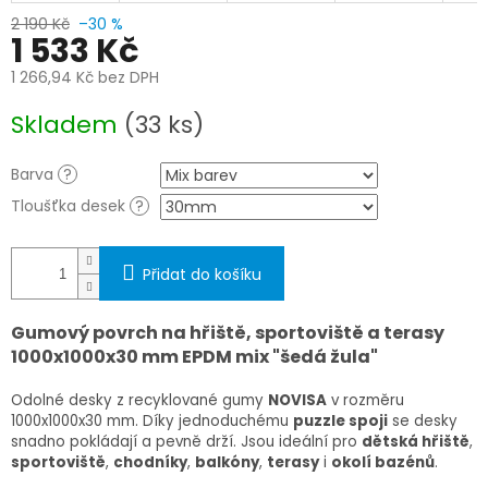
2 190 Kč
–30 %
1 533 Kč
1 266,94 Kč bez DPH
Měrná
Skladem
(33 ks)
cena:
Barva
?
Tloušťka desek
?
Přidat do košíku
Gumový povrch na hřiště, sportoviště a terasy
1000x1000x30 mm EPDM mix "šedá žula"
Odolné desky z recyklované gumy
NOVISA
v rozměru
1000x1000x30 mm
. Díky jednoduchému
puzzle spoji
se desky
snadno pokládají a pevně drží. Jsou ideální pro
dětská hřiště
,
sportoviště
,
chodníky
,
balkóny
,
terasy
i
okolí bazénů
.