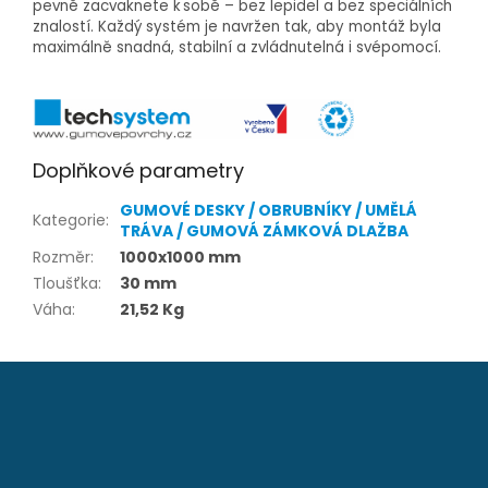
pevně zacvaknete k sobě – bez lepidel a bez speciálních
znalostí. Každý systém je navržen tak, aby montáž byla
maximálně snadná, stabilní a zvládnutelná i svépomocí.
Doplňkové parametry
GUMOVÉ DESKY / OBRUBNÍKY / UMĚLÁ
Kategorie
:
TRÁVA / GUMOVÁ ZÁMKOVÁ DLAŽBA
Rozměr
:
1000x1000 mm
Tloušťka
:
30 mm
Váha
:
21,52 Kg
Z
á
p
a
t