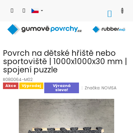
Přejít
na
NÁKUP
obsah
KOŠÍK
Povrch na dětské hřiště nebo
sportoviště | 1000x1000x30 mm |
spojení puzzle
R080064-M02
Akce
Výprodej
Výrazná
Značka:
NOVISA
sleva!