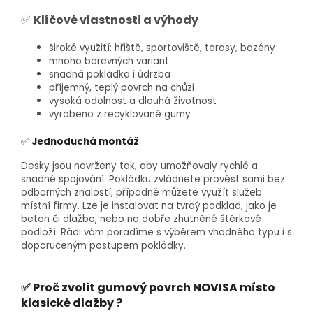
✅
Klíčové vlastnosti a výhody
široké využití: hřiště, sportoviště, terasy, bazény
mnoho barevných variant
snadná pokládka i údržba
příjemný, teplý povrch na chůzi
vysoká odolnost a dlouhá životnost
vyrobeno z recyklované gumy
✅
Jednoduchá montáž
Desky jsou navrženy tak, aby umožňovaly rychlé a
snadné spojování. Pokládku zvládnete provést sami bez
odborných znalostí, případně můžete využít služeb
místní firmy. Lze je instalovat na tvrdý podklad, jako je
beton či dlažba, nebo na dobře zhutněné štěrkové
podloží. Rádi vám poradíme s výběrem vhodného typu i s
doporučeným postupem pokládky.
✅ Proč zvolit gumový povrch NOVISA místo
klasické dlažby ?