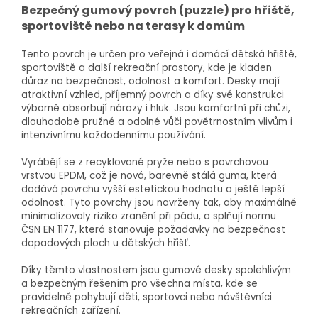
Bezpečný gumový povrch (puzzle) pro hřiště,
sportoviště nebo na terasy k domům
Tento povrch je určen pro veřejná i domácí dětská hřiště,
sportoviště a další rekreační prostory, kde je kladen
důraz na bezpečnost, odolnost a komfort. Desky mají
atraktivní vzhled, příjemný povrch a díky své konstrukci
výborně absorbují nárazy i hluk. Jsou komfortní při chůzi,
dlouhodobě pružné a odolné vůči povětrnostním vlivům i
intenzivnímu každodennímu používání.
Vyrábějí se z recyklované pryže nebo s povrchovou
vrstvou EPDM, což je nová, barevně stálá guma, která
dodává povrchu vyšší estetickou hodnotu a ještě lepší
odolnost. Tyto povrchy jsou navrženy tak, aby maximálně
minimalizovaly riziko zranění při pádu, a splňují normu
ČSN EN 1177, která stanovuje požadavky na bezpečnost
dopadových ploch u dětských hřišť.
Díky těmto vlastnostem jsou gumové desky spolehlivým
a bezpečným řešením pro všechna místa, kde se
pravidelně pohybují děti, sportovci nebo návštěvníci
rekreačních zařízení.