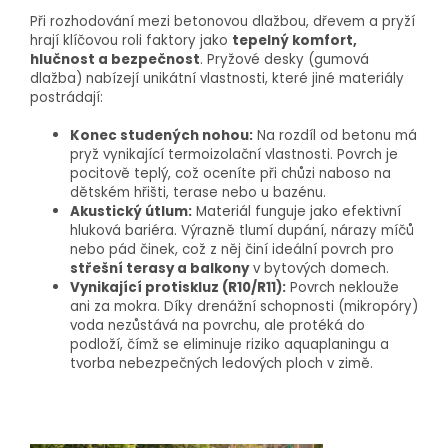
Při rozhodování mezi betonovou dlažbou, dřevem a pryží
hrají klíčovou roli faktory jako
tepelný komfort,
hlučnost a bezpečnost
. Pryžové desky (gumová
dlažba) nabízejí unikátní vlastnosti, které jiné materiály
postrádají:
Konec studených nohou:
Na rozdíl od betonu má
pryž vynikající termoizolační vlastnosti. Povrch je
pocitově teplý, což oceníte při chůzi naboso na
dětském hřišti, terase nebo u bazénu.
Akustický útlum:
Materiál funguje jako efektivní
hluková bariéra. Výrazně tlumí dupání, nárazy míčů
nebo pád činek, což z něj činí ideální povrch pro
střešní terasy a balkony
v bytových domech.
Vynikající protiskluz (R10/R11):
Povrch neklouže
ani za mokra. Díky drenážní schopnosti (mikropóry)
voda nezůstává na povrchu, ale protéká do
podloží, čímž se eliminuje riziko aquaplaningu a
tvorba nebezpečných ledových ploch v zimě.