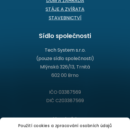
DŮM A ZAHRADA
STÁJE A ZVÍŘATA
STAVEBNICTVÍ
Sídlo společnosti
Tech System s.r.o.
(pouze sídlo společnosti)
Mlýnská 326/13, Trnitá
602 00 Brno
IČO 03387569
DIČ CZ03387569
Kontakt
Použití cookies a zpracování osobních údajů