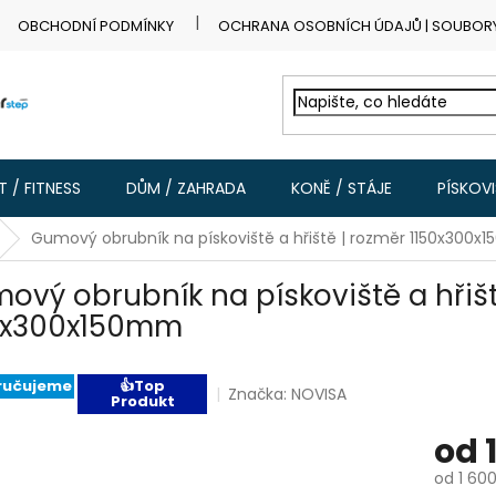
OBCHODNÍ PODMÍNKY
OCHRANA OSOBNÍCH ÚDAJŮ | SOUBOR
 / FITNESS
DŮM / ZAHRADA
KONĚ / STÁJE
PÍSKOV
Gumový obrubník na pískoviště a hřiště | rozměr 1150x300
ový obrubník na pískoviště a hřišt
0x300x150mm
ručujeme
👍Top
Značka:
NOVISA
Produkt
od
od
1 600