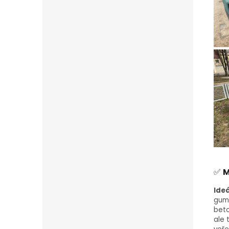
✅
M
Ideá
gumo
beto
ale 