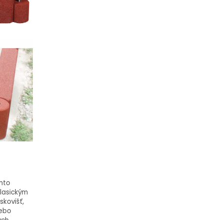
nto
lasickým
skovišť,
nebo