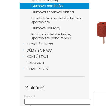
a
Gumové obrubníky
n
Gumová zámková dlažba
e
Umělá tráva na dětské hřiště a
l
sportoviště
Gumové palisády
Povrch na dětské hřiště,
sportoviště nebo terasu
SPORT / FITNESS
DŮM / ZAHRADA
KONĚ / STÁJE
PÍSKOVIŠTĚ
STAVEBNICTVÍ
Přihlášení
E-mail