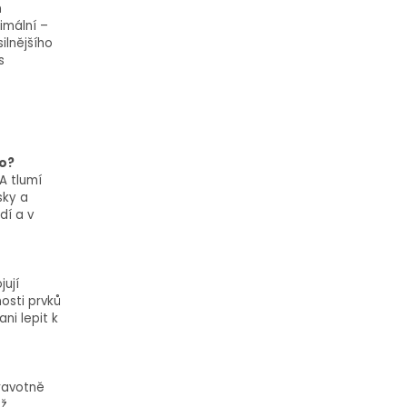
m
imální –
ilnějšího
s
ho?
A tlumí
sky a
dí a v
ují
osti prvků
i lepit k
dravotně
ož