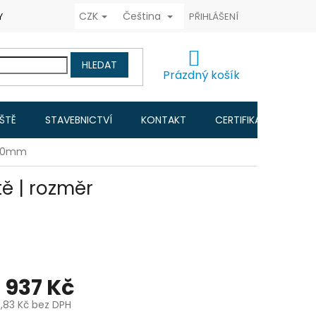
CZK
Čeština
Y COOKIES
FORMULÁŘ ODSTOUPENÍ OD KUPNÍ SMLOUVY
PŘIHLÁŠENÍ
RAD
NÁKUPNÍ
HLEDAT
KOŠÍK
Prázdný košík
IŠTĚ
STAVEBNICTVÍ
KONTAKT
CERTIFIKACE A NÁVO
x150mm
ě | rozměr
1 937 Kč
,83 Kč
bez DPH