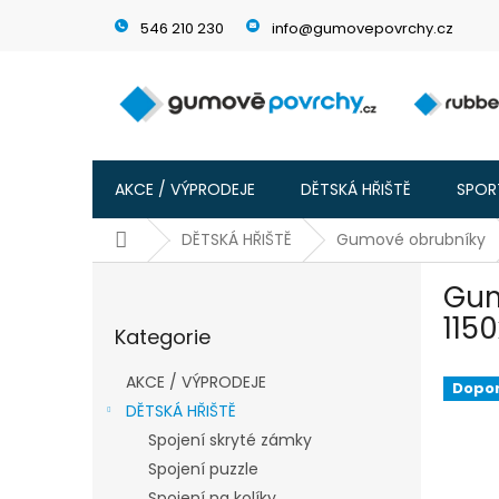
Přejít
546 210 230
info@gumovepovrchy.cz
na
obsah
AKCE / VÝPRODEJE
DĚTSKÁ HŘIŠTĚ
SPORT
Domů
DĚTSKÁ HŘIŠTĚ
Gumové obrubníky
P
Gum
o
Přeskočit
s
115
Kategorie
kategorie
t
r
AKCE / VÝPRODEJE
Dopo
a
DĚTSKÁ HŘIŠTĚ
n
Spojení skryté zámky
n
í
Spojení puzzle
p
Spojení na kolíky