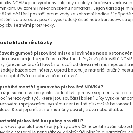
bníky NOVISA jsou vyrobeny tak, aby odolaly náročným venkovní
ínkám, UV záření i mechanickému namáhání. Jejich údržba je min
běžné očištění postačí proud vody ze zahradní hadice. V případě s
ištění lze bez obav použít vysokotlaký čistič nebo kartáčový stroj 
ogicky šetrnými prostředky.
asto kladené otázky
č zvolit gumové pískoviště místo dřevěného nebo betonové
ním důvodem je bezpečnost a životnost. Pryžové pískoviště NOVIS
zy (prevence úrazů hlavy), na rozdíl od dřeva nehnije, nepouští tří
žaduje každoroční nátěry. Oproti betonu je materiál pružný, nestu
 se nepřehřívá na nebezpečnou úroveň.
 probíhá montáž gumového pískoviště NOVISA?
áž je suchá a velmi rychlá. Jednotlivé gumové segmenty se propoj
cí nerezových tyčí, které jsou součástí balení. Díky vysoké hmotn
rezovému spojovacímu systému není nutné pískoviště betonovat an
ladu. Stačí jej umístit na zhutněný povrch, trávu nebo dlažbu.
materiál pískoviště bezpečný pro děti?
 pryžový granulát používaný při výrobě v ČR je certifikován jako z
vadný. Materiál je nenasákavý, odolný vůči plísním a parazitům, c