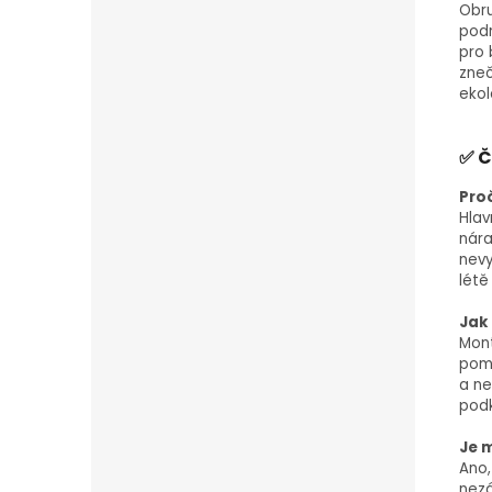
Obru
podm
pro 
zneč
ekol
✅ Č
Pro
Hlav
nára
nevy
létě
Jak
Mont
pomo
a ne
podk
Je 
Ano,
nezá