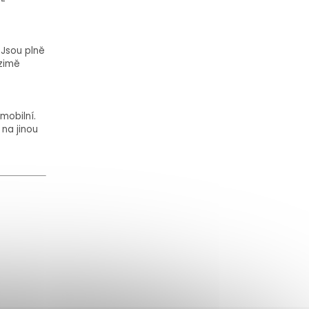
 Jsou plně
 zimě
mobilní.
 na jinou