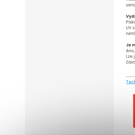
usna
Vyd
Písk
UV s
netr
Je 
Ano,
Lze 
část
Tech