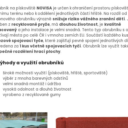
bník na pískoviště
NOVISA
je určen k ohraničení prostoru pískoviš
nímu terénu nebo k oddělení jednotlivých částí hřiště. Na rozdíl od
onového obrubníku výrazně
snižuje riziko vážného zranění dětí
.
oben z
recyklované pryže
, má
dlouhou životnost
, je
kvalitně
acovaný
a jeho instalace je velmi snadná. Tento typ obrubníku s 
ívají města po celé ČR i v mnoha zemích EU. Součástí každého kus
ezové spojovací tyče
, které zajišťují pevné spojení jednotlivých d
uvedena za
1 kus včetně spojovacích tyčí
. Obrubník lze využít tak
pečné rozdělení hrací plochy
.
ýhody a využití obrubníků
široké možnosti využití (pískoviště, hřiště, sportoviště)
výběr z mnoha barevných odstínů
velmi snadná montáž i údržba
vysoká odolnost a dlouhá životnost
vyrobeno z recyklované gumy