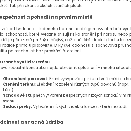
jných prostranstvích. Jeho instalace je možná jak u nově budovan
ektů, tak při rekonstrukcích starších ploch.
ezpečnost a pohodlí na prvním místě
ozdíl od tvrdého a studeného betonu nabízí gumový obrubník vynik
icí schopnosti, které výrazně snižují riziko zranění při nárazu nebo 
riál je přirozeně pružný a hřejivý, což z něj činí ideální plochu k se
 i rodiče přímo u pískoviště. Díky své odolnosti si zachovává pružn
ilitu po mnoho let bez praskání či drolení.
tranné využití v terénu
 své robustní konstrukci najde obrubník uplatnění v mnoha situacíc
Ohraničení pískovišť:
Brání vysypávání písku a tvoří měkkou hr
Členění terénu:
Efektivní rozdělení různých typů povrchů (např. t
kůra).
Schodové stupně:
Vytvoření bezpečných nízkých schodů v mí
svahu.
Sedací prvky:
Vytvoření nízkých zídek a laviček, které nestudí.
dolnost a snadná údržba