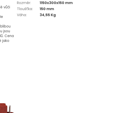
Rozměr
:
1150x300x150 mm
tě vůči
Tloušťka
:
150 mm
Váha
:
34,55 Kg
 Je
oblibou
u jsou
ílů. Cena
é jako