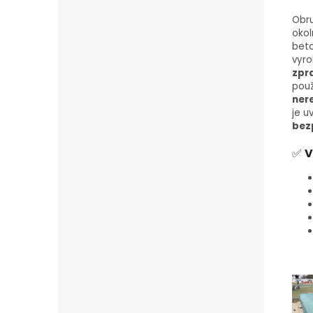
Obru
okol
bet
vyr
zpr
použ
ner
je 
bez
✅
V