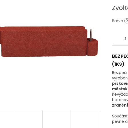
Měrná
Zvolt
cena:
Barva
?
BEZPE
(1KS)
Bezpečn
vyrobený
pískovi
městská
nevyžadu
betonov
zranění
Součást
pevné a 