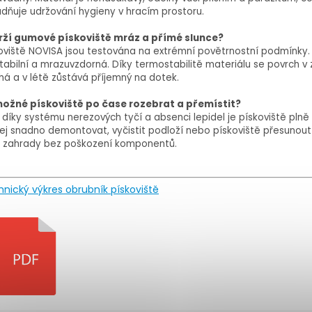
dňuje udržování hygieny v hracím prostoru.
rží gumové pískoviště mráz a přímé slunce?
oviště NOVISA jsou testována na extrémní povětrnostní podmínky.
tabilní a mrazuvzdorná. Díky termostabilitě materiálu se povrch v
há a v létě zůstává příjemný na dotek.
možné pískoviště po čase rozebrat a přemístit?
 díky systému nerezových tyčí a absenci lepidel je pískoviště plně 
jej snadno demontovat, vyčistit podloží nebo pískoviště přesunout
 zahrady bez poškození komponentů.
nický výkres obrubník pískoviště