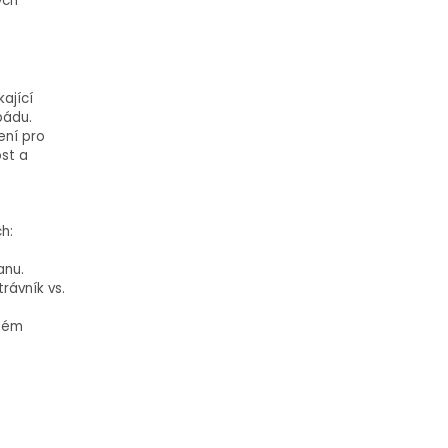
ých
ající
pádu.
zení pro
ost a
h:
anu.
rávník vs.
rném