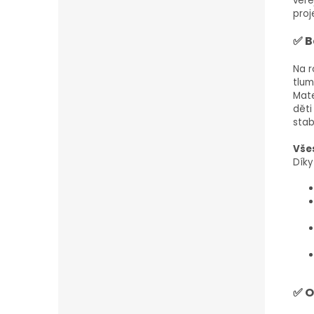
veře
proj
✅ B
Na r
tlum
Mate
děti
stab
Všes
Díky
✅ O