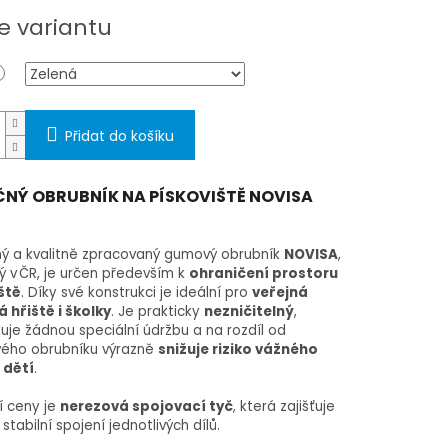
e variantu
Přidat do košíku
ČNÝ OBRUBNÍK NA PÍSKOVIŠTĚ NOVISA
ý a kvalitně zpracovaný gumový obrubník
NOVISA
,
 v ČR, je určen především k
ohraničení prostoru
ště
. Díky své konstrukci je ideální pro
veřejná
 hřiště i školky
. Je prakticky
nezničitelný
,
je žádnou speciální údržbu a na rozdíl od
ého obrubníku výrazně
snižuje riziko vážného
 dětí
.
í ceny je
nerezová spojovací tyč
, která zajišťuje
stabilní spojení jednotlivých dílů.