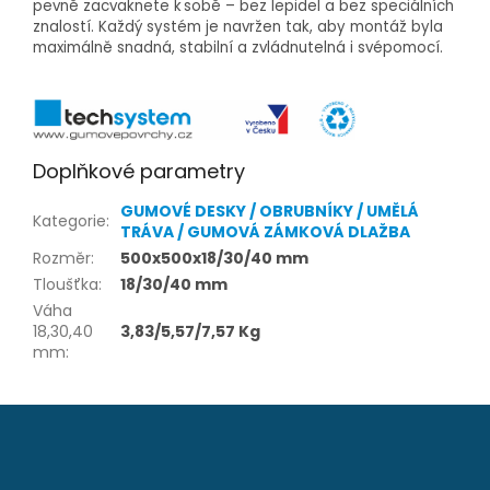
pevně zacvaknete k sobě – bez lepidel a bez speciálních
znalostí. Každý systém je navržen tak, aby montáž byla
maximálně snadná, stabilní a zvládnutelná i svépomocí.
Doplňkové parametry
GUMOVÉ DESKY / OBRUBNÍKY / UMĚLÁ
Kategorie
:
TRÁVA / GUMOVÁ ZÁMKOVÁ DLAŽBA
Rozměr
:
500x500x18/30/40 mm
Tloušťka
:
18/30/40 mm
Váha
18,30,40
3,83/5,57/7,57 Kg
mm
:
Z
á
p
a