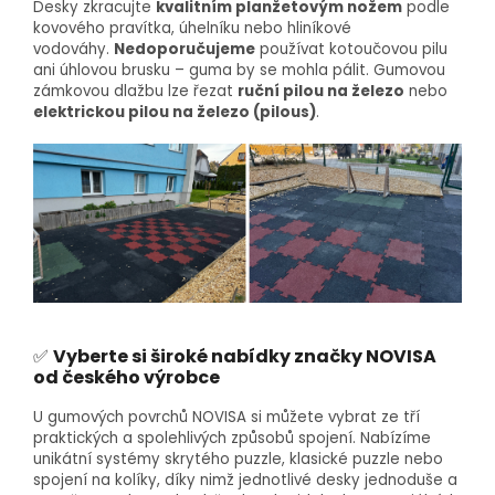
Desky zkracujte
kvalitním planžetovým nožem
podle
kovového pravítka, úhelníku nebo hliníkové
vodováhy.
Nedoporučujeme
používat kotoučovou pilu
ani úhlovou brusku – guma by se mohla pálit. Gumovou
zámkovou dlažbu lze řezat
ruční pilou na železo
nebo
elektrickou pilou na železo (pilous)
.
✅
Vyberte si široké nabídky značky NOVISA
od českého výrobce
U gumových povrchů NOVISA si můžete vybrat ze tří
praktických a spolehlivých způsobů spojení. Nabízíme
unikátní systémy skrytého puzzle, klasické puzzle nebo
spojení na kolíky, díky nimž jednotlivé desky jednoduše a