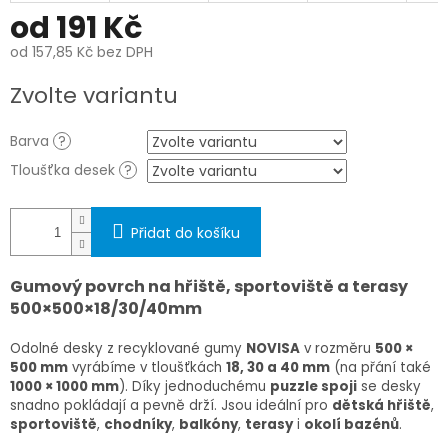
od
191 Kč
od
157,85 Kč
bez DPH
Měrná
Zvolte variantu
cena:
Barva
?
Tloušťka desek
?
Přidat do košíku
Gumový povrch na hřiště, sportoviště a terasy
500×500×18/30/40mm
Odolné desky z recyklované gumy
NOVISA
v rozměru
500 ×
500 mm
vyrábíme v tloušťkách
18, 30 a 40 mm
(na přání také
1000 × 1000 mm
). Díky jednoduchému
puzzle spoji
se desky
snadno pokládají a pevně drží. Jsou ideální pro
dětská hřiště
,
sportoviště
,
chodníky
,
balkóny
,
terasy
i
okolí bazénů
.