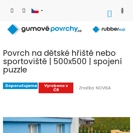
Přejít
na
NÁKUP
obsah
KOŠÍK
Povrch na dětské hřiště nebo
sportoviště | 500x500 | spojení
puzzle
Doporučujeme
Vyrobeno v
Značka:
NOVISA
ČR