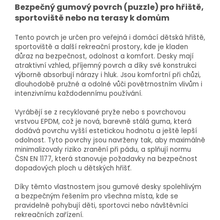
Bezpečný gumový povrch (puzzle) pro hřiště,
sportoviště nebo na terasy k domům
Tento povrch je určen pro veřejná i domácí dětská hřiště,
sportoviště a další rekreační prostory, kde je kladen
důraz na bezpečnost, odolnost a komfort. Desky mají
atraktivní vzhled, příjemný povrch a díky své konstrukci
výborně absorbují nárazy i hluk. Jsou komfortní při chůzi,
dlouhodobě pružné a odolné vůči povětrnostním vlivům i
intenzivnímu každodennímu používání.
Vyrábějí se z recyklované pryže nebo s povrchovou
vrstvou EPDM, což je nová, barevně stálá guma, která
dodává povrchu vyšší estetickou hodnotu a ještě lepší
odolnost. Tyto povrchy jsou navrženy tak, aby maximálně
minimalizovaly riziko zranění při pádu, a splňují normu
ČSN EN 1177, která stanovuje požadavky na bezpečnost
dopadových ploch u dětských hřišť.
Díky těmto vlastnostem jsou gumové desky spolehlivým
a bezpečným řešením pro všechna místa, kde se
pravidelně pohybují děti, sportovci nebo návštěvníci
rekreačních zařízení.