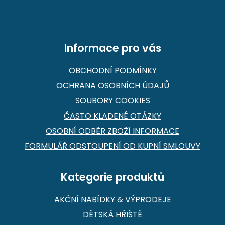
t
í
Informace pro vás
OBCHODNÍ PODMÍNKY
OCHRANA OSOBNÍCH ÚDAJŮ
SOUBORY COOKIES
ČASTO KLADENÉ OTÁZKY
OSOBNÍ ODBĚR ZBOŽÍ INFORMACE
FORMULÁŘ ODSTOUPENÍ OD KUPNÍ SMLOUVY
Kategorie produktů
AKČNÍ NABÍDKY & VÝPRODEJE
DĚTSKÁ HŘIŠTĚ