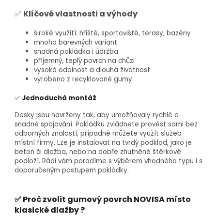
✅
Klíčové vlastnosti a výhody
široké využití: hřiště, sportoviště, terasy, bazény
mnoho barevných variant
snadná pokládka i údržba
příjemný, teplý povrch na chůzi
vysoká odolnost a dlouhá životnost
vyrobeno z recyklované gumy
✅
Jednoduchá montáž
Desky jsou navrženy tak, aby umožňovaly rychlé a
snadné spojování. Pokládku zvládnete provést sami bez
odborných znalostí, případně můžete využít služeb
místní firmy. Lze je instalovat na tvrdý podklad, jako je
beton či dlažba, nebo na dobře zhutněné štěrkové
podloží. Rádi vám poradíme s výběrem vhodného typu i s
doporučeným postupem pokládky.
✅ Proč zvolit gumový povrch NOVISA místo
klasické dlažby ?