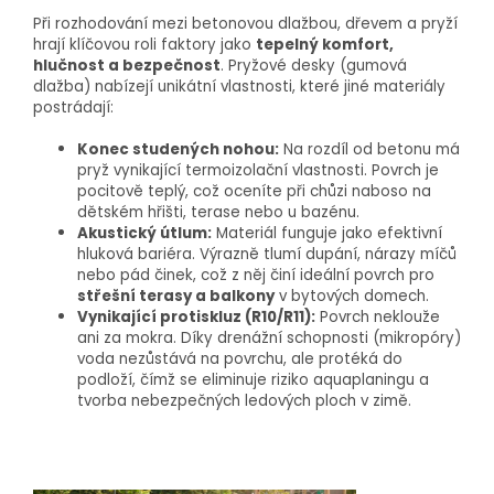
Při rozhodování mezi betonovou dlažbou, dřevem a pryží
hrají klíčovou roli faktory jako
tepelný komfort,
hlučnost a bezpečnost
. Pryžové desky (gumová
dlažba) nabízejí unikátní vlastnosti, které jiné materiály
postrádají:
Konec studených nohou:
Na rozdíl od betonu má
pryž vynikající termoizolační vlastnosti. Povrch je
pocitově teplý, což oceníte při chůzi naboso na
dětském hřišti, terase nebo u bazénu.
Akustický útlum:
Materiál funguje jako efektivní
hluková bariéra. Výrazně tlumí dupání, nárazy míčů
nebo pád činek, což z něj činí ideální povrch pro
střešní terasy a balkony
v bytových domech.
Vynikající protiskluz (R10/R11):
Povrch neklouže
ani za mokra. Díky drenážní schopnosti (mikropóry)
voda nezůstává na povrchu, ale protéká do
podloží, čímž se eliminuje riziko aquaplaningu a
tvorba nebezpečných ledových ploch v zimě.