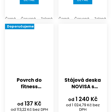
Černá
Červená
Zelená
Černá
Červená
Zelená
Doporučujeme
Povrch do
Stájová deska
fitness
NOVISA s
485x485x8/10/16mm
rastrem
1 240 Kč
| černá nebo
1000x1000x30
od
137 Kč
od
od 1 024,79 Kč bez
probarvenost
mm
od 113,22 Kč bez DPH
DPH