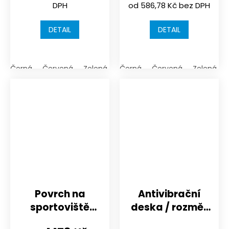
DPH
od 586,78 Kč bez DPH
s rastrem 15mm
| spojení kolíky
DETAIL
DETAIL
Černá
Červená
Zelená
Antracit (tmavá šedá)
Černá
Červená
Zelená
Povrch na
Antivibrační
sportoviště
deska / rozměr
nebo dětské
2000x1200x12,5