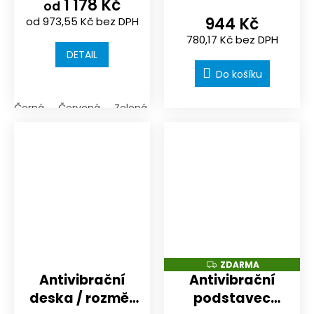
1 178 Kč
hřiště NOVISA |
mm
od
944 Kč
od 973,55 Kč bez DPH
1000x1000mm |
780,17 Kč bez DPH
skryté spoje
DETAIL
Do košíku
Černá
Červená
Zelená
Antracit (tmavá šedá)
ZDARMA
Z
D
Antivibrační
Antivibrační
A
R
deska / rozměr
podstavec
M
A