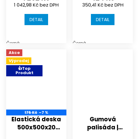
1 042,98 Kč bez DPH
350,41 Kč bez DPH
mm | barva
černá
DETAIL
DETAIL
Černá
Černá
Akce
Výprodej
👍Top
Produkt
175 Kč
–7 %
Elastická deska
Gumová
500x500x20
palisáda |
mm
výška 400 mm |