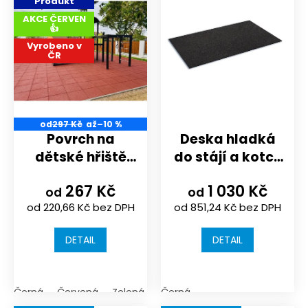
r
Produkt
p
o
AKCE ČERVEN
i
👍
d
s
u
Vyrobeno v
ČR
p
k
r
t
o
ů
d
u
od
297 Kč
až
–10 %
k
Povrch na
Deska hladká
t
dětské hřiště
do stájí a kotců
ů
nebo
na stěny |
267 Kč
1 030 Kč
sportoviště |
1980x1180x8/10mm
od
od
od 220,66 Kč bez DPH
od 851,24 Kč bez DPH
500x500mm |
spojení skryté
DETAIL
DETAIL
zámky
Černá
Červená
Zelená
Antracit (tmavá šedá)
Černá
Šedý 