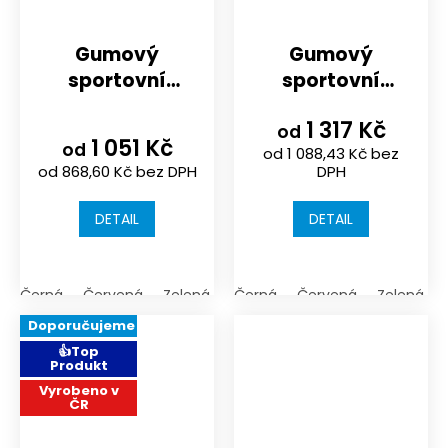
Gumový
Gumový
sportovní
sportovní
povrch |
povrch NOVISA |
1 317 Kč
1000x1000x30
1000x1000x40mm
od
1 051 Kč
od
od 1 088,43 Kč bez
mm / rastr 15
rastr 15 mm
od 868,60 Kč bez DPH
DPH
mm
DETAIL
DETAIL
Černá
Červená
Zelená
Černá
Červená
Zelená
Doporučujeme
👍Top
Produkt
Vyrobeno v
ČR