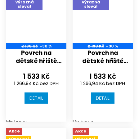
Výrazná
Výrazná
sleva!
sleva!
2 190 Kč
–30 %
2 190 Kč
–30 %
Povrch na
Povrch na
dětské hřiště
dětské hřiště
nebo
nebo
1 533 Kč
1 533 Kč
sportoviště |
sportoviště |
1 266,94 Kč bez DPH
1 266,94 Kč bez DPH
1000x1000x30
1000x1000x30
mm | spojení
mm | spojení
DETAIL
DETAIL
puzzle
puzzle
Mix barev
Mix barev
Akce
Akce