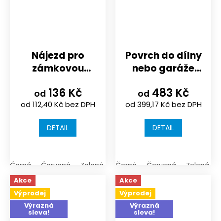
Nájezd pro
Povrch do dílny
zámkovou
nebo garáže
dlažbu |
puzzle
136 Kč
483 Kč
500x200x43
970x970x8/10/16
od
od
od 112,40 Kč bez DPH
od 399,17 Kč bez DPH
mm
mm | černá
nebo
DETAIL
DETAIL
probarvenost
10%
Černá
Červená
Zelená
Černá
Červená
Zelená
Akce
Akce
Výprodej
Výprodej
Výrazná
Výrazná
sleva!
sleva!