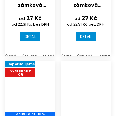
zámková
zámková
dlažba
dlažba
27 Kč
27 Kč
KRAJOVÁ
POLOVIČNÍ
od
od
od 22,31 Kč bez DPH
od 22,31 Kč bez DPH
DETAIL
DETAIL
Černá
Červená
Zelená
Černá
Červená
Zelená
Doporučujeme
Vyrobeno v
ČR
od
39 Kč
až
–10 %