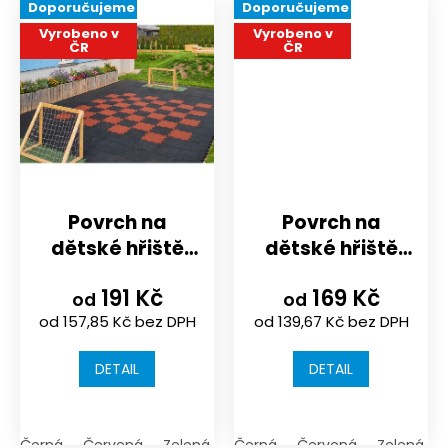
Doporučujeme
Doporučujeme
Vyrobeno v
Vyrobeno v
ČR
ČR
Povrch na
Povrch na
dětské hřiště
dětské hřiště
nebo
nebo
191 Kč
169 Kč
sportoviště |
sportoviště |
od
od
od 157,85 Kč bez DPH
od 139,67 Kč bez DPH
500x500 |
500x500x25/30/4
spojení puzzle
s rastrem |
DETAIL
DETAIL
spojení na
kolíky
Černá
Červená
Zelená
Antracit (tmavá šedá)
Černá
Červená
Zelená