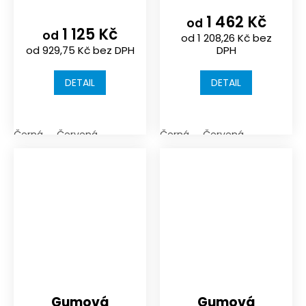
výška 600 mm |
výška 800 mm |
1 462 Kč
průměr 250 mm
průměr 250 mm
od
1 125 Kč
od
od 1 208,26 Kč bez
od 929,75 Kč bez DPH
DPH
DETAIL
DETAIL
Černá
Červená
Černá
Červená
Gumová
Gumová