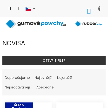
Přejít
na
NÁKUP
obsah
KOŠÍK
NOVISA
OTEVŘÍT FILTR
Ř
a
Doporučujeme
Nejlevnější
Nejdražší
z
e
Nejprodávanější
Abecedně
n
í
V
p
👍Top
ý