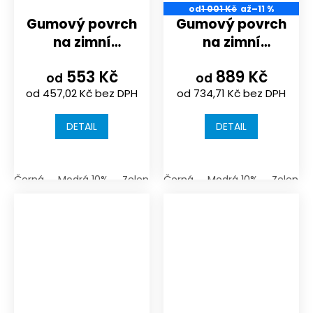
od
1 001 Kč
až
–11 %
Gumový povrch
Gumový povrch
na zimní
na zimní
stadion rozměr
stadion rozměr
553 Kč
889 Kč
970x970x10mm |
970x970x16mm |
od
od
od 457,02 Kč bez DPH
od 734,71 Kč bez DPH
barva černá
barva černá
nebo 10%
nebo 10%
DETAIL
DETAIL
probarvenost |
probarvenost |
skládací puzzle
skládací puzzle
Černá
Modrá 10%
Zelená 10%
Černá
Červená 10%
Modrá 10%
žlutá 10%
Zelená 