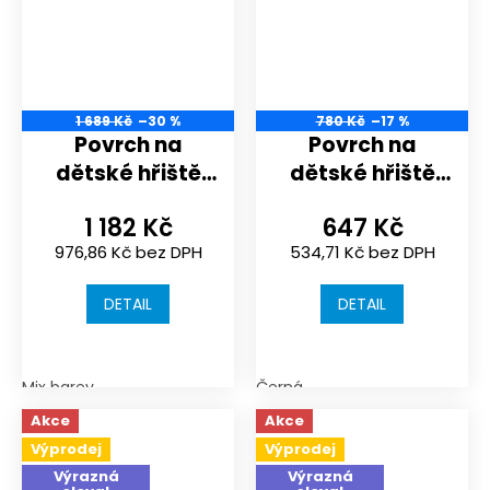
1 689 Kč
–30 %
780 Kč
–17 %
Povrch na
Povrch na
dětské hřiště
dětské hřiště
nebo
nebo
1 182 Kč
647 Kč
sportoviště |
sportoviště |
976,86 Kč bez DPH
534,71 Kč bez DPH
1000x1000x18
1000x1000x18
mm | spojení
mm | spojení
DETAIL
DETAIL
puzzle
puzzle
Mix barev
Černá
Akce
Akce
Výprodej
Výprodej
Výrazná
Výrazná