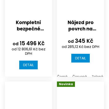
Kompletní
Nájezd pro
bezpečné
povrch na
pískoviště
dětské hřiště,
345 Kč
NOVISA |
sportoviště
od
15 496 Kč
od
od 285,12 Kč bez DPH
spojovací
nebo terasu |
od 12 806,61 Kč bez
materiál | 3
DPH
750x300x25/30/4
DETAIL
velikosti
| spojení na
DETAIL
kolíky
Černá
Červená
Zelená
Novinka