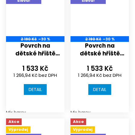
sleva!
sleva!
2 190 Kč
–30 %
2 190 Kč
–30 %
Povrch na
Povrch na
dětské hřiště
dětské hřiště
nebo
nebo
1 533 Kč
1 533 Kč
sportoviště |
sportoviště |
1 266,94 Kč bez DPH
1 266,94 Kč bez DPH
1000x1000x30
1000x1000x30
mm | spojení
mm | spojení
DETAIL
DETAIL
puzzle
puzzle
Mix barev
Mix barev
Akce
Akce
Výprodej
Výprodej