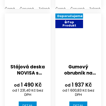
Černá
Červená
Zelená
Černá
Červená
Zelená
Doporučujeme
👍Top
Produkt
Stájová deska
Gumový
NOVISA s
obrubník na
rastrem
pískoviště a
1 490 Kč
1 937 Kč
1000x1000x40
hřiště | rozměr
od
od
od 1 231,40 Kč bez
od 1 600,83 Kč bez
mm
1150x300x150mm
DPH
DPH
DETAIL
DETAIL