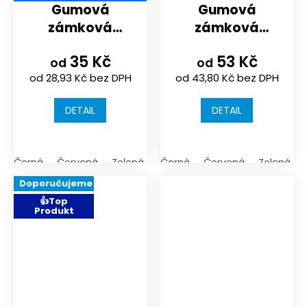
Gumová
Gumová
zámková
zámková
dlažba pro
dlažba
35 Kč
53 Kč
požární sport |
ZAČÁTEČNÍ 3/4
od
od
od 28,93 Kč bez DPH
od 43,80 Kč bez DPH
200x165x43mm
DETAIL
DETAIL
Černá
Červená
Zelená
Černá
Červená
Zelená
Doporučujeme
👍Top
Produkt