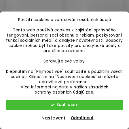
Mix barev
Mix barev
Použití cookies a zpracování osobních údajů
Akce
Akce
Tento web používá cookies k zajištění správného
Výprodej
Výprodej
fungování, personalizaci obsahu a reklam, poskytování
Výrazná
Výrazná
funkcí sociálních médií a analýze návštěvnosti. Soubory
sleva!
sleva!
cookie mohou být také použity pro analytické účely a
pro cílenou reklamu.
Spravujte své volby:
Klepnutím na "Přijmout vše" souhlasíte s použitím všech
cookies. Kliknutím na "Nastavení cookies" si můžete
232 Kč
–30 %
232 Kč
–30 %
upravit své preference.
Povrch na
Povrch na
Více informací najdete v našich zásadách
ochrany osobních údajů
zde
.
dětské hřiště
dětské hřiště
nebo
nebo
Souhlasím
162 Kč
162 Kč
sportoviště |
sportoviště |
133,88 Kč bez DPH
133,88 Kč bez DPH
306x306x20 mm
306x306x20 mm
Nastavení
Odmítnout
| spojení puzzle
| spojení puzzle