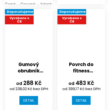
Černá
Červená
Zelená
Doporučujeme
Doporučujeme
Vyrobeno v
Vyrobeno v
ČR
ČR
Gumový
Povrch do
obrubník
fitness
NOVISA
970x970mm |
288 Kč
483 Kč
1000x250x30/40/50
černá nebo
od
od
od 238,02 Kč bez DPH
od 399,17 Kč bez DPH
mm
probarvenost
10%
DETAIL
DETAIL