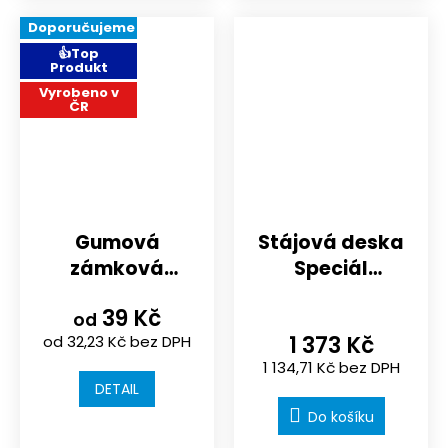
Doporučujeme
👍Top
Produkt
Vyrobeno v
ČR
Gumová
Stájová deska
zámková
Speciál
dlažba | koně |
1180x980x16 mm
39 Kč
hřiště |
od
1 373 Kč
od 32,23 Kč bez DPH
sportoviště |
1 134,71 Kč bez DPH
200x165x43 mm
DETAIL
Do košíku