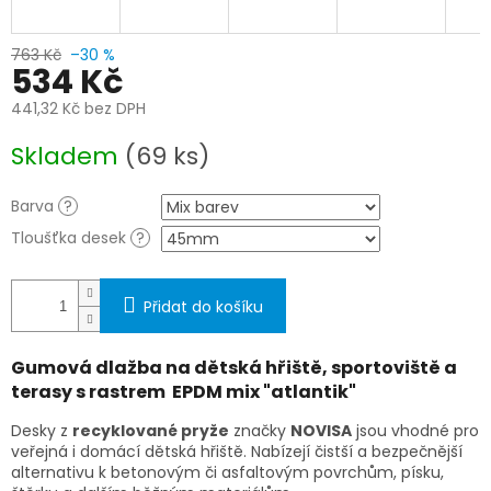
763 Kč
–30 %
534 Kč
441,32 Kč bez DPH
Měrná
Skladem
(69 ks)
cena:
Barva
?
Tloušťka desek
?
Přidat do košíku
Gumová dlažba na dětská hřiště, sportoviště a
terasy s rastrem
EPDM mix "atlantik"
Desky z
recyklované pryže
značky
NOVISA
jsou vhodné pro
veřejná i domácí dětská hřiště. Nabízejí čistší a bezpečnější
alternativu k betonovým či asfaltovým povrchům, písku,