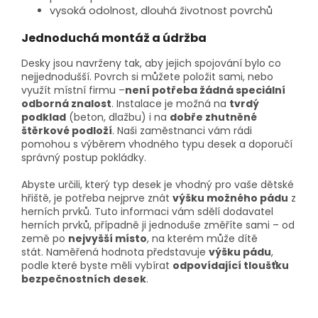
vysoká odolnost, dlouhá životnost povrchů
Jednoduchá montáž a údržba
Desky jsou navrženy tak, aby jejich spojování bylo co
nejjednodušší. Povrch si můžete položit sami, nebo
využít místní firmu –
není potřeba žádná speciální
odborná znalost
. Instalace je možná na
tvrdý
podklad
(beton, dlažbu) i na
dobře zhutněné
štěrkové podloží
. Naši zaměstnanci vám rádi
pomohou s výběrem vhodného typu desek a doporučí
správný postup pokládky.
Abyste určili, který typ desek je vhodný pro vaše dětské
hřiště, je potřeba nejprve znát
výšku možného pádu
z
herních prvků. Tuto informaci vám sdělí dodavatel
herních prvků, případně ji jednoduše změříte sami – od
země po
nejvyšší místo
, na kterém může dítě
stát.
Naměřená hodnota představuje
výšku pádu
,
podle které byste měli vybírat
odpovídající tloušťku
bezpečnostních desek
.