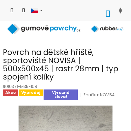
Přejít
na
NÁKUP
obsah
KOŠÍK
Povrch na dětské hřiště,
sportoviště NOVISA |
500x500x45 | rastr 28mm | typ
spojení kolíky
R010371-M35-108
Akce
Výprodej
Výrazná
Značka:
NOVISA
sleva!