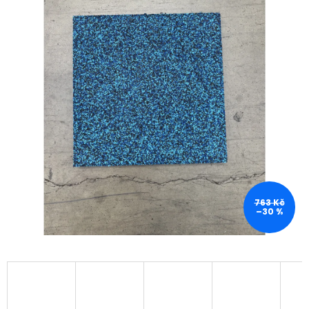
763 Kč
–30 %