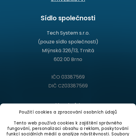
Sídlo společnosti
Tech System s.r.o.
(pouze sídlo společnosti)
Mlýnská 326/13, Trnitá
602 00 Brno
IČO 03387569
DIČ CZ03387569
Kontakt
Použití cookies a zpracování osobních údajů
Infolinka
Tento web používá cookies k zajištění správného
fungování, personalizaci obsahu a reklam, poskytování
Po - Pá 9:00 - 16:00 hod.
funkcí sociálních médií a analýze návštěvnosti. Soubory