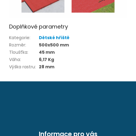
Doplňkové parametry
Kategorie
:
Dětské hřiště
Rozměr
:
500x500 mm
Tloušťka
:
45 mm
Váha
:
6,17 Kg
Výška rastru
:
28 mm
Z
á
p
a
t
í
Informace pro vás