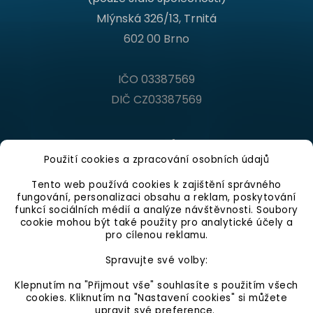
Mlýnská 326/13, Trnitá
602 00 Brno
IČO 03387569
DIČ CZ03387569
Kontakt
Použití cookies a zpracování osobních údajů
Infolinka
Tento web používá cookies k zajištění správného
fungování, personalizaci obsahu a reklam, poskytování
Po - Pá 9:00 - 16:00 hod.
funkcí sociálních médií a analýze návštěvnosti. Soubory
+420 546 210 230
cookie mohou být také použity pro analytické účely a
pro cílenou reklamu.
info@gumovepovrchy.cz
Spravujte své volby:
Klepnutím na "Přijmout vše" souhlasíte s použitím všech
cookies. Kliknutím na "Nastavení cookies" si můžete
upravit své preference.