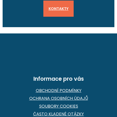
KONTAKTY
Z
á
p
a
t
í
Informace pro vás
OBCHODNÍ PODMÍNKY
OCHRANA OSOBNÍCH ÚDAJŮ
SOUBORY COOKIES
ČASTO KLADENÉ OTÁZKY