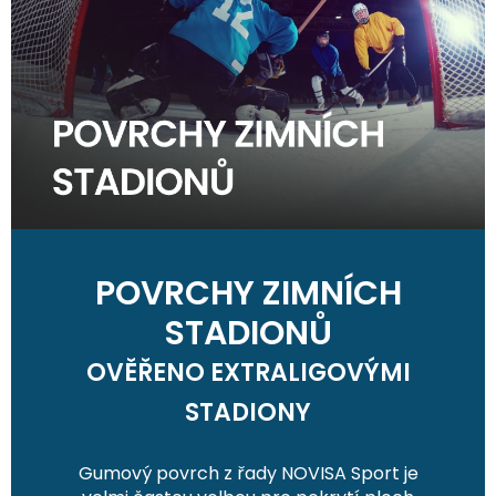
POVRCHY ZIMNÍCH
STADIONŮ
OVĚŘENO EXTRALIGOVÝMI
STADIONY
Gumový povrch z řady NOVISA Sport je