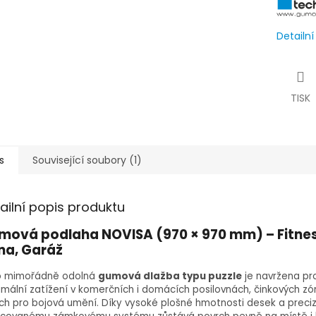
Detailn
TISK
s
Související soubory (1)
ailní popis produktu
mová podlaha NOVISA (970 × 970 mm) – Fitnes
na, Garáž
o mimořádně odolná
gumová dlažba typu puzzle
je navržena pr
mální zatížení v komerčních i domácích posilovnách, činkových z
ch pro bojová umění. Díky vysoké plošné hmotnosti desek a preci