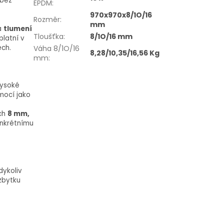
 bez
EPDM
:
970x970x8/1O/16
Rozměr
:
mm
a
tlumení
Tloušťka
:
8/1O/16 mm
platní v
ech.
Váha 8/1O/16
8,28/10,35/16,56 Kg
mm
:
vysoké
mocí jako
ch
8 mm,
onkrétnímu
s
ykoliv
zbytku