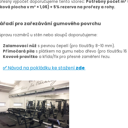
přesný výpočet doporučujeme tento vzorec:
Potřebný počet m² 
ková plocha v m² × 1,06) + 5% rezerva na prořezy a rohy.
ářadí pro zařezávání gumového povrchu
úpravu rozměrů u stěn nebo sloupů doporučujeme:
Zalamovací nůž
s pevnou čepelí (pro tloušťky 8–10 mm).
Přímočará pila
s plátkem na gumu nebo dřevo (pro tloušťku 16
Kovové pravítko
a křída/fix pro přesné zaměření řezu.
✅
Návod na pokládku ke stažení
zde