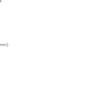
=
 mm).