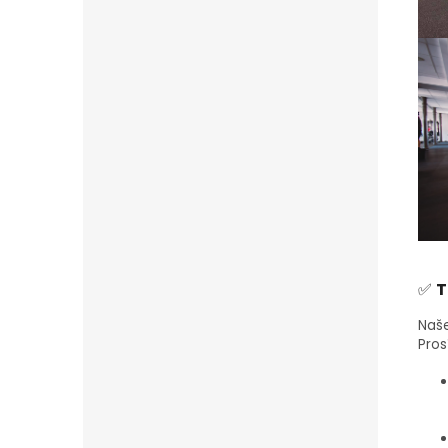
✅
T
Naše
Pros