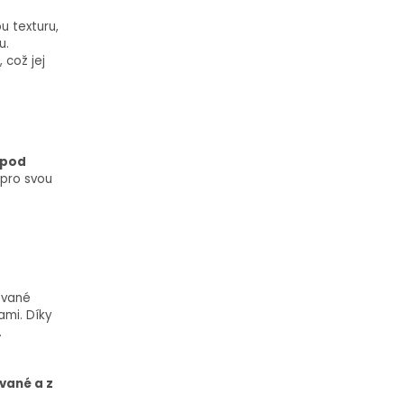
u texturu,
u.
 což jej
 pod
 pro svou
ované
ami. Díky
.
vané a z