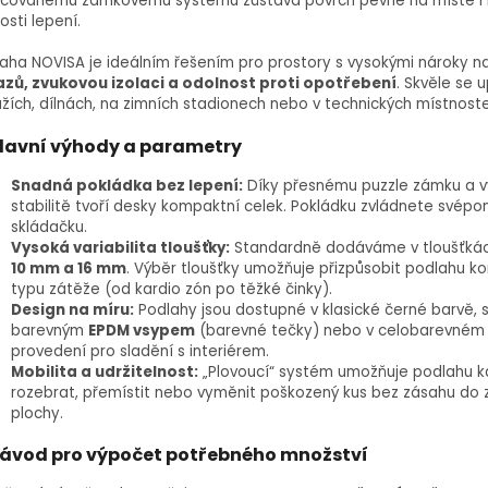
acovanému zámkovému systému zůstává povrch pevně na místě i
osti lepení.
aha NOVISA je ideálním řešením pro prostory s vysokými nároky n
azů, zvukovou izolaci a odolnost proti opotřebení
. Skvěle se u
žích, dílnách, na zimních stadionech nebo v technických místnost
lavní výhody a parametry
Snadná pokládka bez lepení:
Díky přesnému puzzle zámku a 
stabilitě tvoří desky kompaktní celek. Pokládku zvládnete svépo
skládačku.
Vysoká variabilita tloušťky:
Standardně dodáváme v tloušťká
10 mm a 16 mm
. Výběr tloušťky umožňuje přizpůsobit podlahu k
typu zátěže (od kardio zón po těžké činky).
Design na míru:
Podlahy jsou dostupné v klasické černé barvě, 
barevným
EPDM vsypem
(barevné tečky) nebo v celobarevném
provedení pro sladění s interiérem.
Mobilita a udržitelnost:
„Plovoucí“ systém umožňuje podlahu kd
rozebrat, přemístit nebo vyměnit poškozený kus bez zásahu do 
plochy.
ávod pro výpočet potřebného množství