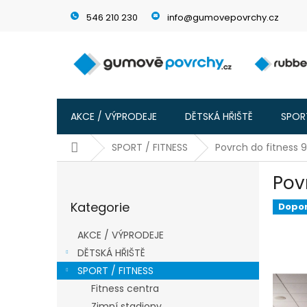
Přejít
546 210 230
info@gumovepovrchy.cz
na
obsah
AKCE / VÝPRODEJE
DĚTSKÁ HŘIŠTĚ
SPORT
Domů
SPORT / FITNESS
Povrch do fitness
P
Pov
o
Přeskočit
s
Kategorie
kategorie
Dopo
t
r
AKCE / VÝPRODEJE
a
DĚTSKÁ HŘIŠTĚ
n
SPORT / FITNESS
n
í
Fitness centra
p
Zimní stadiony