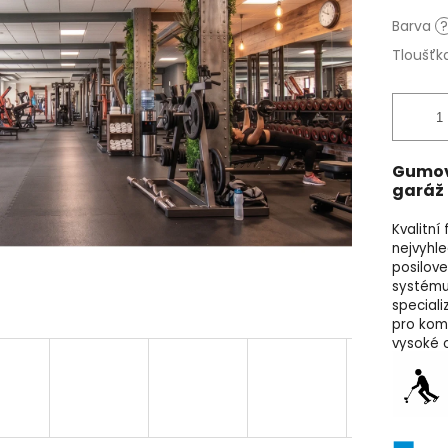
Barva
?
Tloušťk
Gumová
garáž
Kvalitní
nejvyhl
posilove
systému 
speciali
pro kom
vysoké o