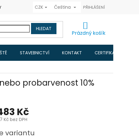
CZK
Čeština
Y COOKIES
FORMULÁŘ ODSTOUPENÍ OD KUPNÍ SMLOUVY
PŘIHLÁŠENÍ
RAD
NÁKUPNÍ
HLEDAT
KOŠÍK
Prázdný košík
IŠTĚ
STAVEBNICTVÍ
KONTAKT
CERTIFIKACE A NÁVO
 nebo probarvenost 10%
483 Kč
7 Kč
bez DPH
e variantu