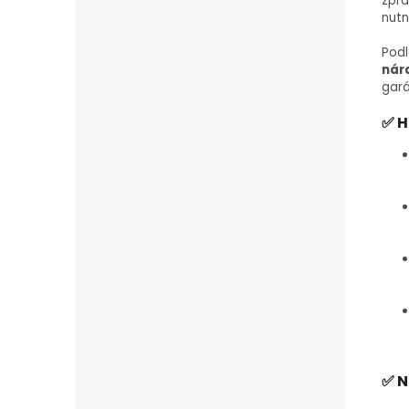
zpr
nutn
Podl
nár
gará
✅ H
✅ N