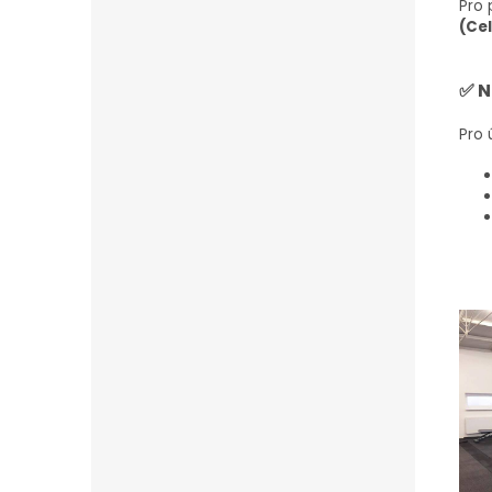
Pro 
(Cel
✅ N
Pro 