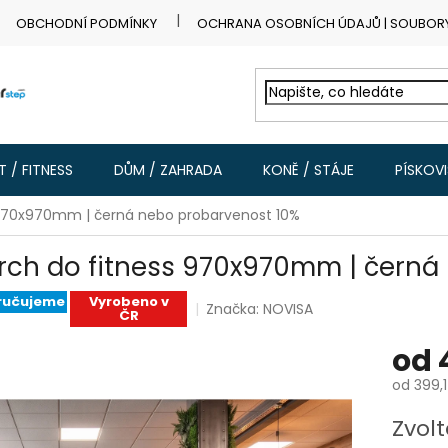
OBCHODNÍ PODMÍNKY
OCHRANA OSOBNÍCH ÚDAJŮ | SOUBOR
 / FITNESS
DŮM / ZAHRADA
KONĚ / STÁJE
PÍSKOV
 970x970mm | černá nebo probarvenost 10%
rch do fitness 970x970mm | černá
ručujeme
Vyrobeno v
Značka:
NOVISA
ČR
od
od
399,1
Měrná
Zvolt
cena: