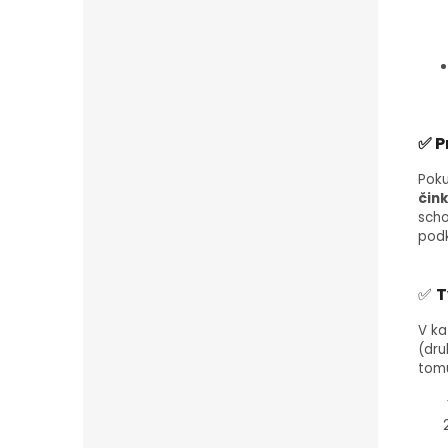
✅ P
Pok
čin
scho
pod
✅
T
V ka
(dru
tomu