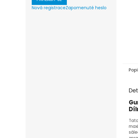
Nová registrace
Zapomenuté heslo
Popi
Det
Gu
Díl
Tat
maxi
sále