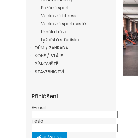
a
Požární sport
n
Venkovní fitness
e
Venkovní sportoviště
l
Umělá tráva
Lyžařská střediska
DŮM / ZAHRADA
KONĚ / STÁJE
PÍSKOVIŠTĚ
STAVEBNICTVÍ
Přihlášení
E-mail
Heslo
PŘIHLÁSIT SE