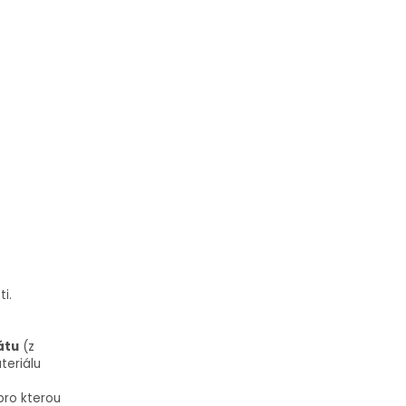
i.
átu
(z
teriálu
pro kterou