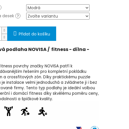
a desek
?
Přidat do košíku
 podlaha NOVISA / fitness - dílna -
 fitness povrchy značky NOVISA patří k
edávanějším řešením pro kompletní pokládku
n a crossfitových zón. Díky praktickému puzzle
je instalace velmi jednoduchá a zvládnete ji i bez
zované firmy. Tento typ podlahy je ideální volbou
erční i domácí fitness díky skvělému poměru ceny,
dolnosti a špičkové kvality.