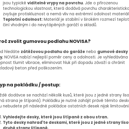
jsou typické
viditelné vrypy na povrchu
. Jde o přirozenou
technologickou vlastnost, která dodává povrchu charakteristicko
zvyšuje protiskluznost a nemá vliv na extrémní odolnost materiál
Teplotní odolnost:
Materiál je stabilní v širokém rozmezí teplot,
činí vhodným i do nevytápěných garáží a skladů.
roč zvolit gumovou podlahu NOVISA?
ud hledáte
zátěžovou podlahu do garáže
nebo
gumové desky
ky
, NOVISA nabízí nejlepší poměr ceny a odolnosti. Je vyhledávána
pnost tlumit vibrace, eliminovat hluk při dopadu závaží a chránit
kladový beton před poškozením.
yp na pokládku / postup:
ždé dodávce se nachází několik kusů, které jsou z jedné strany lis
há strana je štípaná). Pokládku je nutné zahájit právě těmito desk
 nebudete při následné pokládce ostatních desek nijak limitováni
Vyhledejte desky, které jsou štípané z obou stran.
Tyto desky nahraďte deskami, které jsou z jedné strany liso
druhé strany štípané.