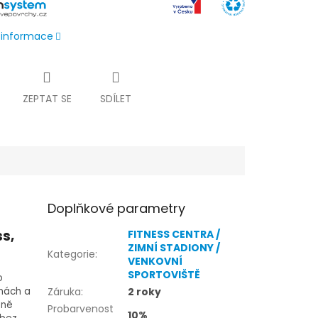
í informace
ZEPTAT SE
SDÍLET
Doplňkové parametry
s,
FITNESS CENTRA /
ZIMNÍ STADIONY /
Kategorie
:
VENKOVNÍ
SPORTOVIŠTĚ
o
ónách a
Záruka
:
2 roky
zně
Probarvenost
10%