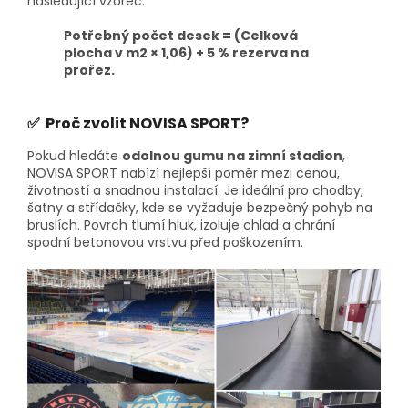
následující vzorec:
Potřebný počet desek = (Celková
plocha v
m2
× 1,06) + 5 % rezerva na
prořez.
✅ Proč zvolit NOVISA SPORT?
Pokud hledáte
odolnou gumu na zimní stadion
,
NOVISA SPORT nabízí nejlepší poměr mezi cenou,
životností a snadnou instalací. Je ideální pro chodby,
šatny a střídačky, kde se vyžaduje bezpečný pohyb na
bruslích. Povrch tlumí hluk, izoluje chlad a chrání
spodní betonovou vrstvu před poškozením.