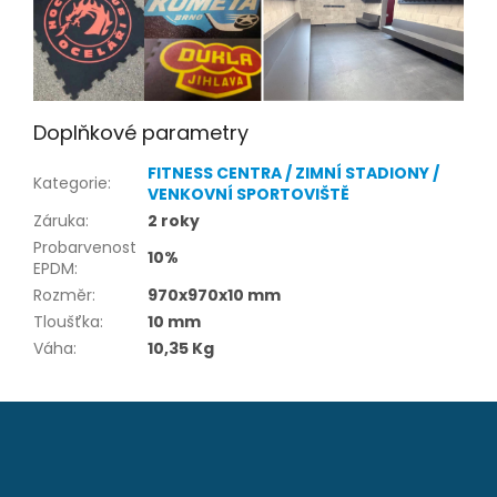
Doplňkové parametry
FITNESS CENTRA / ZIMNÍ STADIONY /
Kategorie
:
VENKOVNÍ SPORTOVIŠTĚ
Záruka
:
2 roky
Probarvenost
10%
EPDM
:
Rozměr
:
970x970x10 mm
Tloušťka
:
10 mm
Váha
:
10,35 Kg
Z
á
p
a