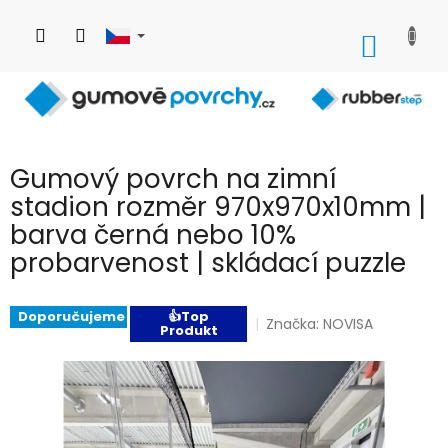
Přejít
na
NÁKUP
obsah
KOŠÍK
Gumový povrch na zimní
stadion rozměr 970x970x10mm |
barva černá nebo 10%
probarvenost | skládací puzzle
Doporučujeme
👍Top
Značka:
NOVISA
Produkt