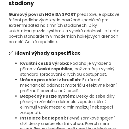
stadiony
Gumový povrch NOVISA SPORT
představuje špičkové
řešení podlahových krytin navržené speciálně pro
extrémní zátěž na zimních stadionech. Díky
unikátnímu puzzle systému a vysoké odolnosti je tento
povrch standardem v moderních hokejových arénách
po celé České republice.
✅ Hlavní výhody a specifikac
Kvalitní česká výroba:
Podlaha je vyráběna
přímo v
České republice
, což zaručuje vysoký
standard zpracování a rychlou dostupnost.
Určeno pro chůzi v bruslích:
Extrémní
mechanická odolnost materiálu efektivně brání
proříznutí povrchu noži bruslí.
Bezpečný Puzzle systém:
Desky do sebe díky
přesným zámkům dokonale zapadají, čímž
eliminují vznik mezer a minimalizují nebezpečí
zakopnutí.
Instalace bez lepení:
Pevné zámkové spojení
drží desky u sebe vlastní vahou. Povrch není
nutné fixovat lepidlem, což umožňuje bleskovou