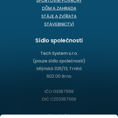
SPORTOVNÍ POVRCHY
DŮM A ZAHRADA
STÁJE A ZVÍŘATA
STAVEBNICTVÍ
Sídlo společnosti
Tech System s.r.o.
(pouze sídlo společnosti)
Mlýnská 326/13, Trnitá
602 00 Brno
IČO 03387569
DIČ CZ03387569
Kontakt