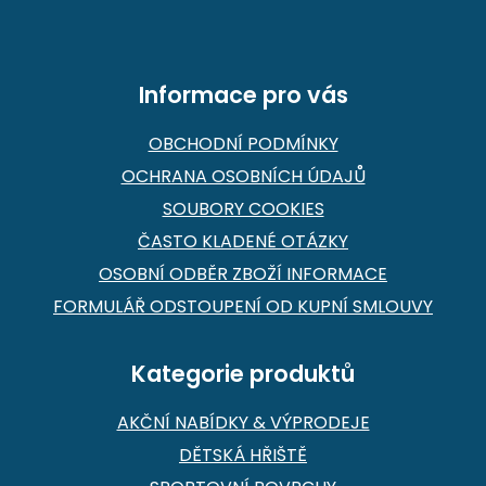
t
í
Informace pro vás
OBCHODNÍ PODMÍNKY
OCHRANA OSOBNÍCH ÚDAJŮ
SOUBORY COOKIES
ČASTO KLADENÉ OTÁZKY
OSOBNÍ ODBĚR ZBOŽÍ INFORMACE
FORMULÁŘ ODSTOUPENÍ OD KUPNÍ SMLOUVY
Kategorie produktů
AKČNÍ NABÍDKY & VÝPRODEJE
DĚTSKÁ HŘIŠTĚ