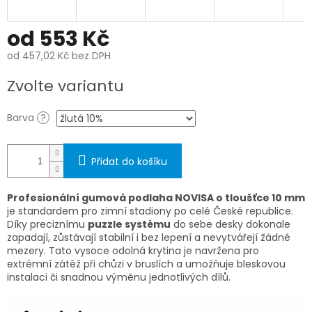
od
553 Kč
od
457,02 Kč
bez DPH
Měrná
Zvolte variantu
cena:
Barva
?
Přidat do košíku
Profesionální gumová podlaha NOVISA o tloušťce 10 mm
je standardem pro zimní stadiony po celé České republice.
Díky preciznímu
puzzle systému
do sebe desky dokonale
zapadají, zůstávají stabilní i bez lepení a nevytvářejí žádné
mezery. Tato vysoce odolná krytina je navržena pro
extrémní zátěž při chůzi v bruslích a umožňuje bleskovou
instalaci či snadnou výměnu jednotlivých dílů.