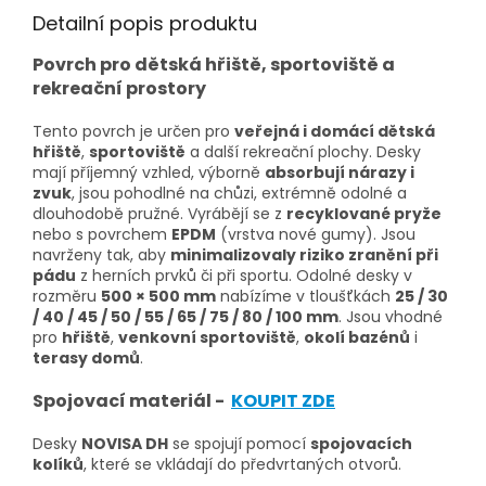
Detailní popis produktu
Povrch pro dětská hřiště, sportoviště a
rekreační prostory
Tento povrch je určen pro
veřejná i domácí dětská
hřiště
,
sportoviště
a další rekreační plochy. Desky
mají příjemný vzhled, výborně
absorbují nárazy i
zvuk
, jsou pohodlné na chůzi, extrémně odolné a
dlouhodobě pružné.
Vyrábějí se z
recyklované pryže
nebo s povrchem
EPDM
(vrstva nové gumy). Jsou
navrženy tak, aby
minimalizovaly riziko zranění při
pádu
z herních prvků či při sportu.
Odolné desky v
rozměru
500 × 500 mm
nabízíme v tloušťkách
25 / 30
/ 40 / 45 / 50 / 55 / 65 / 75 / 80 / 100 mm
. Jsou vhodné
pro
hřiště
,
venkovní sportoviště
,
okolí bazénů
i
terasy domů
.
Spojovací materiál -
KOUPIT ZDE
Desky
NOVISA DH
se spojují pomocí
spojovacích
kolíků
, které se vkládají do předvrtaných otvorů.