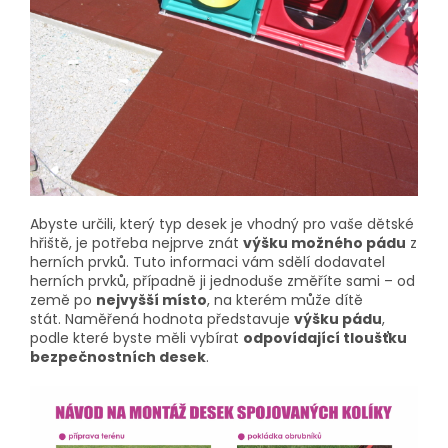
Abyste určili, který typ desek je vhodný pro vaše dětské
hřiště, je potřeba nejprve znát
výšku možného pádu
z
herních prvků. Tuto informaci vám sdělí dodavatel
herních prvků, případně ji jednoduše změříte sami – od
země po
nejvyšší místo
, na kterém může dítě
stát.
Naměřená hodnota představuje
výšku pádu
,
podle které byste měli vybírat
odpovídající tloušťku
bezpečnostních desek
.