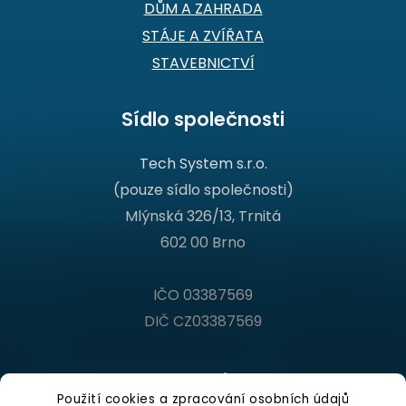
DŮM A ZAHRADA
STÁJE A ZVÍŘATA
STAVEBNICTVÍ
Sídlo společnosti
Tech System s.r.o.
(pouze sídlo společnosti)
Mlýnská 326/13, Trnitá
602 00 Brno
IČO 03387569
DIČ CZ03387569
Kontakt
Použití cookies a zpracování osobních údajů