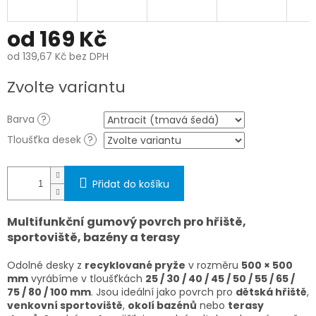
od
169 Kč
od
139,67 Kč
bez DPH
Měrná
Zvolte variantu
cena:
Barva
?
Tloušťka desek
?
Přidat do košíku
Multifunkční gumový povrch pro hřiště,
sportoviště, bazény a terasy
Odolné desky z
recyklované pryže
v rozměru
500 × 500
mm
vyrábíme v tloušťkách
25 / 30 / 40 / 45 / 50 / 55 / 65 /
75 / 80 / 100 mm
. Jsou ideální jako povrch pro
dětská hřiště
,
venkovní sportoviště
,
okolí bazénů
nebo
terasy