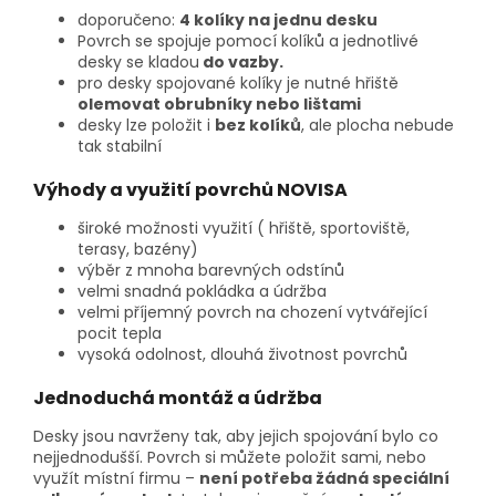
doporučeno:
4 kolíky na jednu desku
Povrch se spojuje pomocí kolíků a jednotlivé
desky se kladou
do vazby.
pro desky spojované kolíky je nutné hřiště
olemovat obrubníky nebo lištami
desky lze položit i
bez kolíků
, ale plocha nebude
tak stabilní
Výhody a využití povrchů NOVISA
široké možnosti využití ( hřiště, sportoviště,
terasy, bazény)
výběr z mnoha barevných odstínů
velmi snadná pokládka a údržba
velmi příjemný povrch na chození vytvářející
pocit tepla
vysoká odolnost, dlouhá životnost povrchů
Jednoduchá montáž a údržba
Desky jsou navrženy tak, aby jejich spojování bylo co
nejjednodušší. Povrch si můžete položit sami, nebo
využít místní firmu –
není potřeba žádná speciální