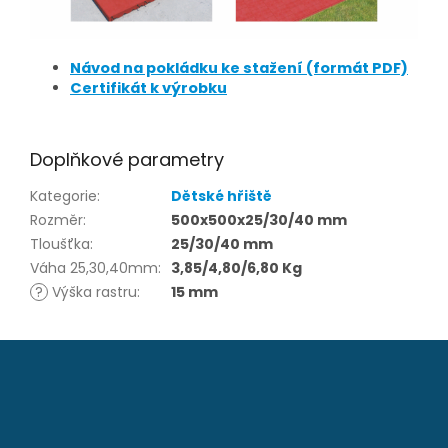
Návod na pokládku ke stažení (formát PDF)
Certifikát k výrobku
Doplňkové parametry
Kategorie
:
Dětské hřiště
Rozměr
:
500x500x25/30/40 mm
Tloušťka
:
25/30/40 mm
Váha 25,30,40mm
:
3,85/4,80/6,80 Kg
?
Výška rastru
:
15 mm
Z
á
p
a
t