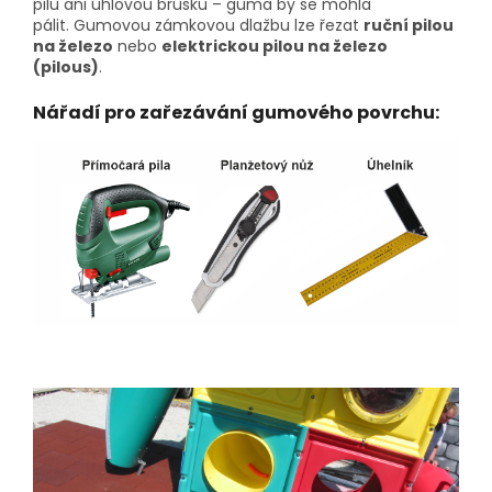
pilu ani úhlovou brusku – guma by se mohla
pálit.
Gumovou zámkovou dlažbu lze řezat
ruční pilou
na železo
nebo
elektrickou pilou na železo
(pilous)
.
Nářadí pro zařezávání gumového povrchu: