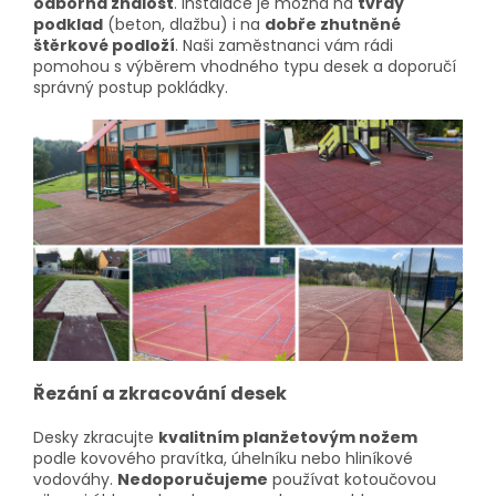
odborná znalost
.
Instalace je možná na
tvrdý
podklad
(beton, dlažbu) i na
dobře zhutněné
štěrkové podloží
.
Naši zaměstnanci vám rádi
pomohou s výběrem vhodného typu desek a doporučí
správný postup pokládky.
Řezání a zkracování desek
Desky zkracujte
kvalitním planžetovým nožem
podle kovového pravítka, úhelníku nebo hliníkové
vodováhy.
Nedoporučujeme
používat kotoučovou