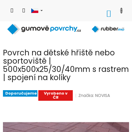
Přejít
na
NÁKUP
obsah
KOŠÍK
Povrch na dětské hřiště nebo
sportoviště |
500x500x25/30/40mm s rastrem
| spojení na kolíky
Doporučujeme
Vyrobeno v
Značka:
NOVISA
ČR