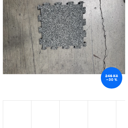
246 Kč
–30 %