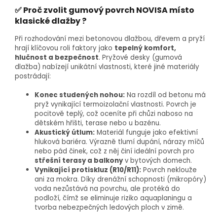
✅ Proč zvolit gumový povrch NOVISA místo
klasické dlažby ?
Při rozhodování mezi betonovou dlažbou, dřevem a pryží
hrají klíčovou roli faktory jako
tepelný komfort,
hlučnost a bezpečnost
. Pryžové desky (gumová
dlažba) nabízejí unikátní vlastnosti, které jiné materiály
postrádají:
Konec studených nohou:
Na rozdíl od betonu má
pryž vynikající termoizolační vlastnosti. Povrch je
pocitově teplý, což oceníte při chůzi naboso na
dětském hřišti, terase nebo u bazénu.
Akustický útlum:
Materiál funguje jako efektivní
hluková bariéra. Výrazně tlumí dupání, nárazy míčů
nebo pád činek, což z něj činí ideální povrch pro
střešní terasy a balkony
v bytových domech.
Vynikající protiskluz (R10/R11):
Povrch neklouže
ani za mokra. Díky drenážní schopnosti (mikropóry)
voda nezůstává na povrchu, ale protéká do
podloží, čímž se eliminuje riziko aquaplaningu a
tvorba nebezpečných ledových ploch v zimě.