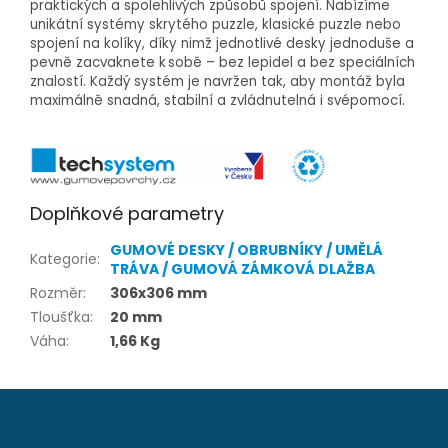
praktických a spolehlivých způsobů spojení. Nabízíme
unikátní systémy skrytého puzzle, klasické puzzle nebo
spojení na kolíky, díky nimž jednotlivé desky jednoduše a
pevně zacvaknete k sobě – bez lepidel a bez speciálních
znalostí. Každý systém je navržen tak, aby montáž byla
maximálně snadná, stabilní a zvládnutelná i svépomocí.
Doplňkové parametry
GUMOVÉ DESKY / OBRUBNÍKY / UMĚLÁ
Kategorie
:
TRÁVA / GUMOVÁ ZÁMKOVÁ DLAŽBA
Rozměr
:
306x306 mm
Tloušťka
:
20 mm
Váha
:
1,66 Kg
Z
á
p