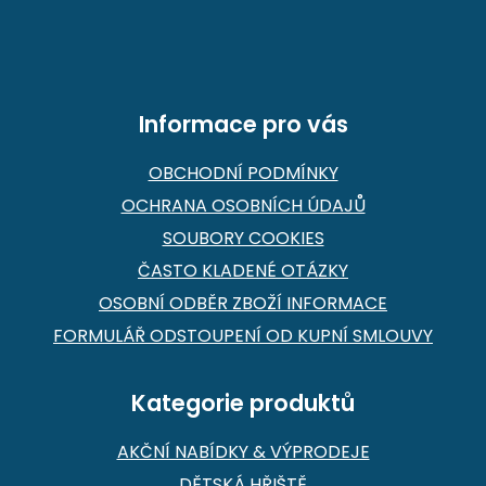
a
t
í
Informace pro vás
OBCHODNÍ PODMÍNKY
OCHRANA OSOBNÍCH ÚDAJŮ
SOUBORY COOKIES
ČASTO KLADENÉ OTÁZKY
OSOBNÍ ODBĚR ZBOŽÍ INFORMACE
FORMULÁŘ ODSTOUPENÍ OD KUPNÍ SMLOUVY
Kategorie produktů
AKČNÍ NABÍDKY & VÝPRODEJE
DĚTSKÁ HŘIŠTĚ