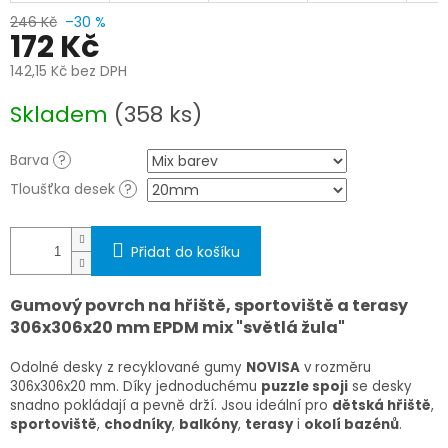
246 Kč
–30 %
172 Kč
142,15 Kč bez DPH
Měrná
Skladem
(358 ks)
cena:
Barva
?
Tloušťka desek
?
Přidat do košíku
Gumový povrch na hřiště, sportoviště a terasy
306x306x20 mm EPDM mix "světlá žula"
Odolné desky z recyklované gumy
NOVISA
v rozměru
306x306x20 mm
. Díky jednoduchému
puzzle spoji
se desky
snadno pokládají a pevně drží. Jsou ideální pro
dětská hřiště
,
sportoviště
,
chodníky
,
balkóny
,
terasy
i
okolí bazénů
.