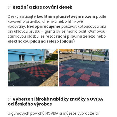
✅
Řezání a zkracování desek
Desky zkracujte
kvalitním planžetovým nožem
podle
kovového pravítka, úhelníku nebo hliníkové
vodováhy.
Nedoporučujeme
používat kotoučovou pilu
ani úhlovou brusku – guma by se mohla pálit. Gumovou
zámkovou dlažbu lze řezat
ruční pilou na železo
nebo
elektrickou pilou na železo (pilous)
.
✅
Vyberte si široké nabídky značky NOVISA
od českého výrobce
U gumových povrchů NOVISA si můžete vybrat ze tří