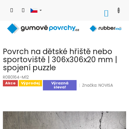
Přejít
na
NÁKUP
obsah
KOŠÍK
Povrch na dětské hřiště nebo
sportoviště | 306x306x20 mm |
spojení puzzle
R080164-M12
Akce
Výprodej
Výrazná
Značka:
NOVISA
sleva!