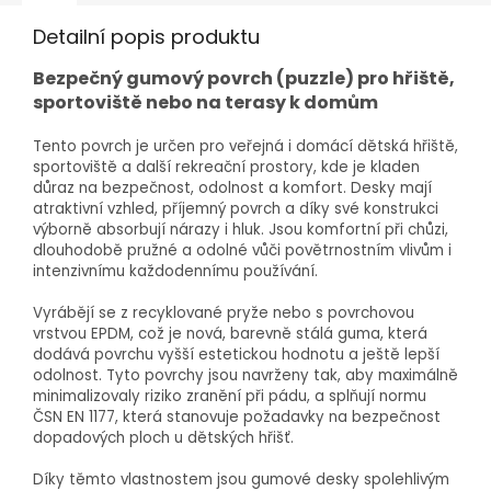
Detailní popis produktu
Bezpečný gumový povrch (puzzle) pro hřiště,
sportoviště nebo na terasy k domům
Tento povrch je určen pro veřejná i domácí dětská hřiště,
sportoviště a další rekreační prostory, kde je kladen
důraz na bezpečnost, odolnost a komfort. Desky mají
atraktivní vzhled, příjemný povrch a díky své konstrukci
výborně absorbují nárazy i hluk. Jsou komfortní při chůzi,
dlouhodobě pružné a odolné vůči povětrnostním vlivům i
intenzivnímu každodennímu používání.
Vyrábějí se z recyklované pryže nebo s povrchovou
vrstvou EPDM, což je nová, barevně stálá guma, která
dodává povrchu vyšší estetickou hodnotu a ještě lepší
odolnost. Tyto povrchy jsou navrženy tak, aby maximálně
minimalizovaly riziko zranění při pádu, a splňují normu
ČSN EN 1177, která stanovuje požadavky na bezpečnost
dopadových ploch u dětských hřišť.
Díky těmto vlastnostem jsou gumové desky spolehlivým