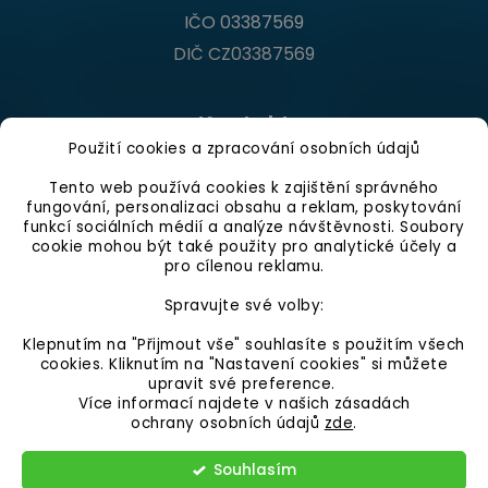
IČO 03387569
DIČ CZ03387569
Kontakt
Použití cookies a zpracování osobních údajů
Infolinka
Tento web používá cookies k zajištění správného
Po - Pá 9:00 - 16:00 hod.
fungování, personalizaci obsahu a reklam, poskytování
funkcí sociálních médií a analýze návštěvnosti. Soubory
+420 546 210 230
cookie mohou být také použity pro analytické účely a
pro cílenou reklamu.
info@gumovepovrchy.cz
Spravujte své volby:
Klepnutím na "Přijmout vše" souhlasíte s použitím všech
cookies. Kliknutím na "Nastavení cookies" si můžete
upravit své preference.
Více informací najdete v našich zásadách
ochrany osobních údajů
zde
.
Vytvořil Shoptet
Souhlasím