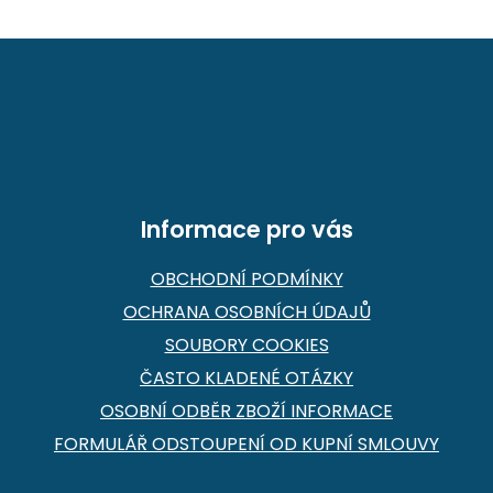
Z
á
p
a
t
í
Informace pro vás
OBCHODNÍ PODMÍNKY
OCHRANA OSOBNÍCH ÚDAJŮ
SOUBORY COOKIES
ČASTO KLADENÉ OTÁZKY
OSOBNÍ ODBĚR ZBOŽÍ INFORMACE
FORMULÁŘ ODSTOUPENÍ OD KUPNÍ SMLOUVY