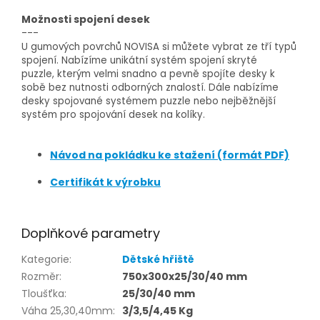
Možnosti spojení desek
---
U gumových povrchů NOVISA si můžete vybrat ze tří typů
spojení. Nabízíme unikátní systém spojení skryté
puzzle, kterým velmi snadno a pevně spojíte desky k
sobě bez nutnosti odborných znalostí. Dále nabízíme
desky spojované systémem puzzle nebo nejběžnější
systém pro spojování desek na kolíky.
Návod na pokládku ke stažení (formát PDF)
Certifikát k výrobku
Doplňkové parametry
Kategorie
:
Dětské hřiště
Rozměr
:
750x300x25/30/40 mm
Tloušťka
:
25/30/40 mm
Váha 25,30,40mm
:
3/3,5/4,45 Kg