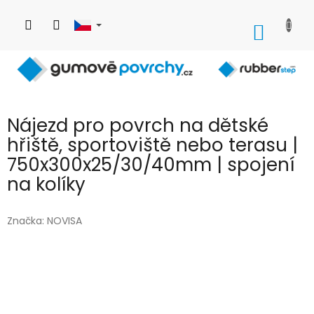
Přejít
na
NÁKUP
obsah
KOŠÍK
Nájezd pro povrch na dětské
hřiště, sportoviště nebo terasu |
750x300x25/30/40mm | spojení
na kolíky
Značka:
NOVISA