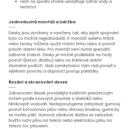
rastr na spodní straně usnadňuje odtok vody a
nečistot
Jednoduchá montáž a údržba
---
Desky jsou vyrobeny a navrženy tak, aby jejich spojování
bylo co možná nejjednodušší. K montáži vašeho hřiště
nebo terasy můžete využít místní firmu nebo si povrch
položit vlastní silou. Pro montáž není nutná speciální
odborná znalost. Desky je možné podkládat na tvrdý
povrch (beton, dlažbu) nebo na štěrkové dobře
zhutněné podloží. Naši zaměstnanci Vám rádi poradí s
výběrem povrchu a doporučí postup pokládky
Řezání a zkracování desek
---
Zakracování desek provádějte kvalitním planžetovým
nožem podle kovových pravítek a úhelníků nebo
hliníkových vodováh. Nedoporučujeme zařezávat gumový
povrch kotoučovou pilou nebo úhlovou bruskou, guma by
se mohla pálit. Gumová zámková dlažba se zařezává
buďto ruční pilou na železo nebo elektrickou pilou na
železo tzv. pilousem.