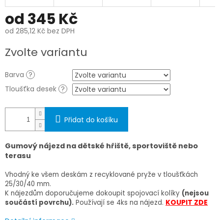
od
345 Kč
od
285,12 Kč
bez DPH
Měrná
Zvolte variantu
cena:
Barva
?
Tloušťka desek
?
Přidat do košíku
Gumový nájezd na dětské hřiště, sportoviště nebo
terasu
Vhodný ke všem deskám z recyklované pryže v tloušťkách
25/30/40 mm.
K nájezdům doporučujeme dokoupit spojovací kolíky
(nejsou
KOUPIT ZDE
součástí povrchu).
Používají se 4ks na nájezd.