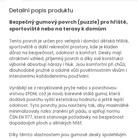
Detailní popis produktu
Bezpečný gumový povrch (puzzle) pro hřiště,
sportoviště nebo na terasy k domům
Tento povrch je určen pro veřejná i domácí dětská hřiště,
sportoviště a další rekreační prostory, kde je kladen
důraz na bezpečnost, odolnost a komfort. Desky mají
atraktivní vzhled, příjemný povrch a díky své konstrukci
výborně absorbují nárazy i hluk. Jsou komfortní při chůzi,
dlouhodobě pružné a odolné vůči povětrnostním vlivům i
intenzivnímu každodennímu používání.
Vyrábějí se z recyklované pryže nebo s povrchovou
vrstvou EPDM, což je nová, barevně stálá guma, která
dodává povrchu vyšší estetickou hodnotu a ještě lepší
odolnost. Tyto povrchy jsou navrženy tak, aby maximálně
minimalizovaly riziko zranění při pádu, a splňují normu
ČSN EN 1177, která stanovuje požadavky na bezpečnost
dopadových ploch u dětských hřišť.
Díky těmto vlastnostem jsou gumové desky spolehlivým