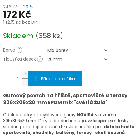
246 Kč
–30 %
172 Kč
142,15 Kč bez DPH
Měrná
Skladem
(358 ks)
cena:
Barva
?
Tloušťka desek
?
Přidat do košíku
Gumový povrch na hřiště, sportoviště a terasy
306x306x20 mm EPDM mix "světlá žula"
Odolné desky z recyklované gumy
NOVISA
v rozměru
306x306x20 mm
. Díky jednoduchému
puzzle spoji
se desky
snadno pokládají a pevně drží. Jsou ideální pro
dětská hřiště
,
sportoviště
,
chodníky
,
balkóny
,
terasy
i
okolí bazénů
.