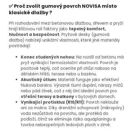
✅ Proč zvolit gumový povrch NOVISA místo
klasické dlažby ?
Při rozhodování mezi betonovou dlažbou, dřevem a pryží
hrají klíčovou roli faktory jako
tepelný komfort,
hlučnost a bezpečnost
. Pryžové desky (gumová
dlažba) nabízejí unikátní vlastnosti, které jiné materiály
postrádají:
Konec studených nohou:
Na rozdíl od betonu má
pryž vynikající termoizolační vlastnosti. Povrch je
pocitově teplý, což oceníte při chůzi naboso na
dětském hřišti, terase nebo u bazénu.
Akustický útlum:
Materiál funguje jako efektivní
hluková bariéra. Výrazně tlumí dupání, nárazy míčů
nebo pád činek, což z něj činí ideální povrch pro
střešní terasy a balkony
v bytových domech.
Vynikající protiskluz (R10/R11):
Povrch neklouže
ani za mokra. Díky drenážní schopnosti (mikropóry)
voda nezůstává na povrchu, ale protéká do
podloží, čímž se eliminuje riziko aquaplaningu a
tvorba nebezpečných ledových ploch v zimě.