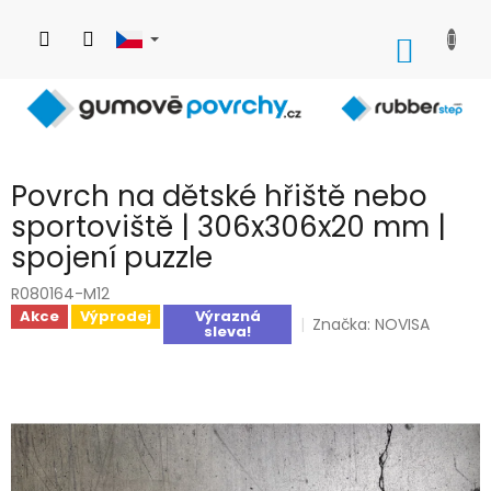
Přejít
na
NÁKUP
obsah
KOŠÍK
Povrch na dětské hřiště nebo
sportoviště | 306x306x20 mm |
spojení puzzle
R080164-M12
Akce
Výprodej
Výrazná
Značka:
NOVISA
sleva!