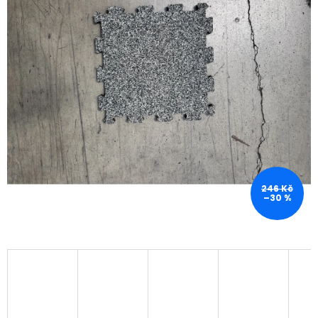
246 Kč
–30 %