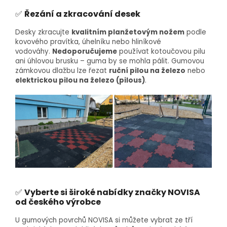
✅
Řezání a zkracování desek
Desky zkracujte
kvalitním planžetovým nožem
podle
kovového pravítka, úhelníku nebo hliníkové
vodováhy.
Nedoporučujeme
používat kotoučovou pilu
ani úhlovou brusku – guma by se mohla pálit. Gumovou
zámkovou dlažbu lze řezat
ruční pilou na železo
nebo
elektrickou pilou na železo (pilous)
.
✅
Vyberte si široké nabídky značky NOVISA
od českého výrobce
U gumových povrchů NOVISA si můžete vybrat ze tří