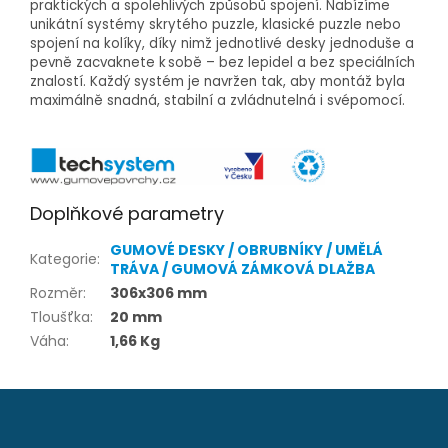
praktických a spolehlivých způsobů spojení. Nabízíme
unikátní systémy skrytého puzzle, klasické puzzle nebo
spojení na kolíky, díky nimž jednotlivé desky jednoduše a
pevně zacvaknete k sobě – bez lepidel a bez speciálních
znalostí. Každý systém je navržen tak, aby montáž byla
maximálně snadná, stabilní a zvládnutelná i svépomocí.
Doplňkové parametry
GUMOVÉ DESKY / OBRUBNÍKY / UMĚLÁ
Kategorie
:
TRÁVA / GUMOVÁ ZÁMKOVÁ DLAŽBA
Rozměr
:
306x306 mm
Tloušťka
:
20 mm
Váha
:
1,66 Kg
Z
á
p