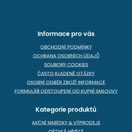
a
t
í
Informace pro vás
OBCHODNÍ PODMÍNKY
OCHRANA OSOBNÍCH ÚDAJŮ
SOUBORY COOKIES
ČASTO KLADENÉ OTÁZKY
OSOBNÍ ODBĚR ZBOŽÍ INFORMACE
FORMULÁŘ ODSTOUPENÍ OD KUPNÍ SMLOUVY
Kategorie produktů
AKČNÍ NABÍDKY & VÝPRODEJE
DĚTSKÁ HŘIŠTĚ