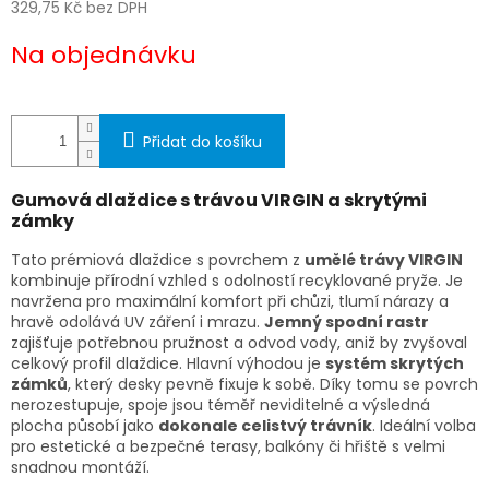
329,75 Kč bez DPH
Měrná
Na objednávku
cena:
Přidat do košíku
Gumová dlaždice s trávou VIRGIN a skrytými
zámky
Tato prémiová dlaždice s povrchem z
umělé trávy VIRGIN
kombinuje přírodní vzhled s odolností recyklované pryže. Je
navržena pro maximální komfort při chůzi, tlumí nárazy a
hravě odolává UV záření i mrazu.
Jemný spodní rastr
zajišťuje potřebnou pružnost a odvod vody, aniž by zvyšoval
celkový profil dlaždice. Hlavní výhodou je
systém skrytých
zámků
, který desky pevně fixuje k sobě. Díky tomu se povrch
nerozestupuje, spoje jsou téměř neviditelné a výsledná
plocha působí jako
dokonale celistvý trávník
. Ideální volba
pro estetické a bezpečné terasy, balkóny či hřiště s velmi
snadnou montáží.