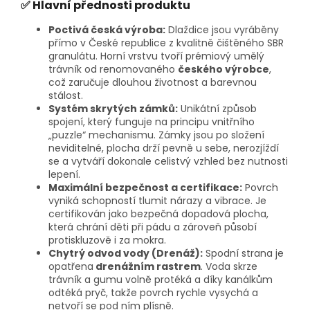
✅ Hlavní přednosti produktu
Poctivá česká výroba:
Dlaždice jsou vyráběny
přímo v České republice z kvalitně čištěného SBR
granulátu. Horní vrstvu tvoří prémiový umělý
trávník od renomovaného
českého výrobce
,
což zaručuje dlouhou životnost a barevnou
stálost.
Systém skrytých zámků:
Unikátní způsob
spojení, který funguje na principu vnitřního
„puzzle“ mechanismu. Zámky jsou po složení
neviditelné, plocha drží pevně u sebe, nerozjíždí
se a vytváří dokonale celistvý vzhled bez nutnosti
lepení.
Maximální bezpečnost a certifikace:
Povrch
vyniká schopností tlumit nárazy a vibrace. Je
certifikován jako bezpečná dopadová plocha,
která chrání děti při pádu a zároveň působí
protiskluzově i za mokra.
Chytrý odvod vody (Drenáž):
Spodní strana je
opatřena
drenážním rastrem
. Voda skrze
trávník a gumu volně protéká a díky kanálkům
odtéká pryč, takže povrch rychle vysychá a
netvoří se pod ním plísně.