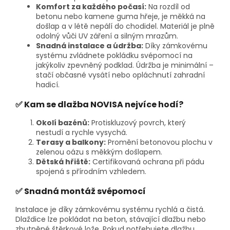
Komfort za každého počasí:
Na rozdíl od
betonu nebo kamene guma hřeje, je měkká na
došlap a v létě nepálí do chodidel. Materiál je plně
odolný vůči UV záření a silným mrazům.
Snadná instalace a údržba:
Díky zámkovému
systému zvládnete pokládku svépomocí na
jakýkoliv zpevněný podklad. Údržba je minimální –
stačí občasné vysátí nebo opláchnutí zahradní
hadicí.
✅ Kam se dlažba NOVISA nejvíce hodí?
Okolí bazénů:
Protiskluzový povrch, který
nestudí a rychle vysychá.
Terasy a balkony:
Promění betonovou plochu v
zelenou oázu s měkkým došlapem.
Dětská hřiště:
Certifikovaná ochrana při pádu
spojená s přírodním vzhledem.
✅ Snadná montáž svépomocí
Instalace je díky zámkovému systému rychlá a čistá.
Dlaždice lze pokládat na beton, stávající dlažbu nebo
zhutněné štěrkové lože. Pokud potřebujete dlažbu