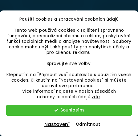
Kontakt
Použití cookies a zpracování osobních údajů
Infolinka
Tento web používá cookies k zajištění správného
fungování, personalizaci obsahu a reklam, poskytování
Po - Pá 9:00 - 16:00 hod.
funkcí sociálních médií a analýze návštěvnosti. Soubory
+420 546 210 230
cookie mohou být také použity pro analytické účely a
pro cílenou reklamu.
info@gumovepovrchy.cz
Spravujte své volby:
Klepnutím na "Přijmout vše" souhlasíte s použitím všech
cookies. Kliknutím na "Nastavení cookies" si můžete
upravit své preference.
Více informací najdete v našich zásadách
ochrany osobních údajů
zde
.
Vytvořil Shoptet
Souhlasím
Copyright 2026
GUMOVÉ POVRCHY CZ
. Všechna práva
vyhrazena.
Upravit nastavení cookies
Nastavení
Odmítnout