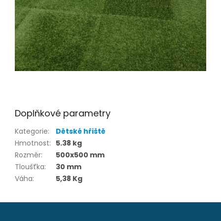
Doplňkové parametry
Kategorie
:
Dětské hřiště
Hmotnost
:
5.38 kg
Rozměr
:
500x500 mm
Tloušťka
:
30 mm
Váha
:
5,38 Kg
Z
á