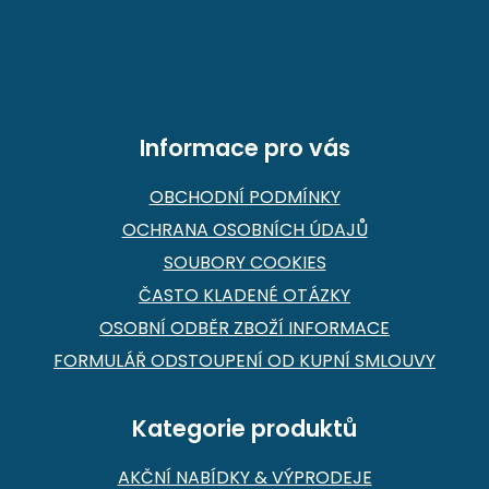
p
a
t
í
Informace pro vás
OBCHODNÍ PODMÍNKY
OCHRANA OSOBNÍCH ÚDAJŮ
SOUBORY COOKIES
ČASTO KLADENÉ OTÁZKY
OSOBNÍ ODBĚR ZBOŽÍ INFORMACE
FORMULÁŘ ODSTOUPENÍ OD KUPNÍ SMLOUVY
Kategorie produktů
AKČNÍ NABÍDKY & VÝPRODEJE