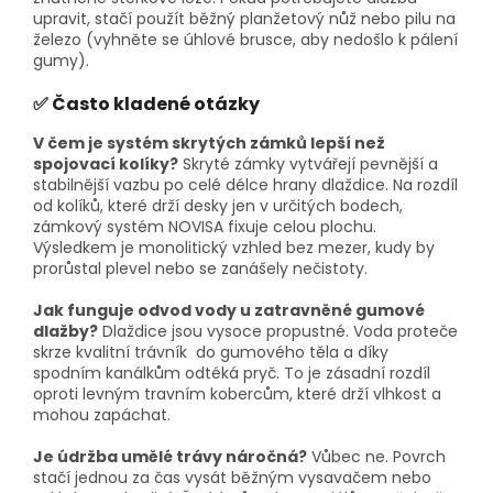
upravit, stačí použít běžný planžetový nůž nebo pilu na
železo (vyhněte se úhlové brusce, aby nedošlo k pálení
gumy).
✅ Často kladené otázky
V čem je systém skrytých zámků lepší než
spojovací kolíky?
Skryté zámky vytvářejí pevnější a
stabilnější vazbu po celé délce hrany dlaždice. Na rozdíl
od kolíků, které drží desky jen v určitých bodech,
zámkový systém NOVISA fixuje celou plochu.
Výsledkem je monolitický vzhled bez mezer, kudy by
prorůstal plevel nebo se zanášely nečistoty.
Jak funguje odvod vody u zatravněné gumové
dlažby?
Dlaždice jsou vysoce propustné. Voda proteče
skrze kvalitní trávník do gumového těla a díky
spodním kanálkům odtéká pryč. To je zásadní rozdíl
oproti levným travním kobercům, které drží vlhkost a
mohou zapáchat.
Je údržba umělé trávy náročná?
Vůbec ne. Povrch
stačí jednou za čas vysát běžným vysavačem nebo