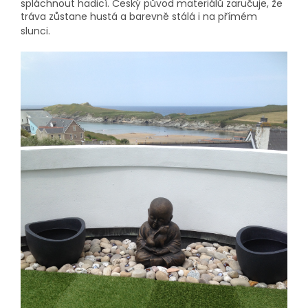
spláchnout hadicí. Český původ materiálů zaručuje, že
tráva zůstane hustá a barevně stálá i na přímém
slunci.