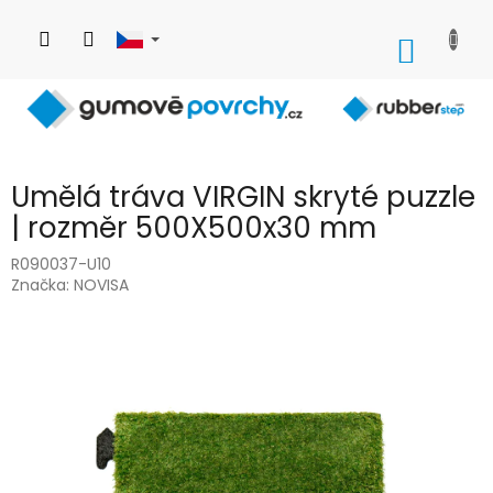
Přejít
na
NÁKUP
obsah
KOŠÍK
Umělá tráva VIRGIN skryté puzzle
| rozměr 500X500x30 mm
R090037-U10
Značka:
NOVISA