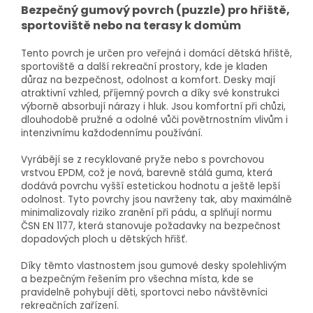
Bezpečný gumový povrch (puzzle) pro hřiště,
sportoviště nebo na terasy k domům
Tento povrch je určen pro veřejná i domácí dětská hřiště,
sportoviště a další rekreační prostory, kde je kladen
důraz na bezpečnost, odolnost a komfort. Desky mají
atraktivní vzhled, příjemný povrch a díky své konstrukci
výborně absorbují nárazy i hluk. Jsou komfortní při chůzi,
dlouhodobě pružné a odolné vůči povětrnostním vlivům i
intenzivnímu každodennímu používání.
Vyrábějí se z recyklované pryže nebo s povrchovou
vrstvou EPDM, což je nová, barevně stálá guma, která
dodává povrchu vyšší estetickou hodnotu a ještě lepší
odolnost. Tyto povrchy jsou navrženy tak, aby maximálně
minimalizovaly riziko zranění při pádu, a splňují normu
ČSN EN 1177, která stanovuje požadavky na bezpečnost
dopadových ploch u dětských hřišť.
Díky těmto vlastnostem jsou gumové desky spolehlivým
a bezpečným řešením pro všechna místa, kde se
pravidelně pohybují děti, sportovci nebo návštěvníci
rekreačních zařízení.