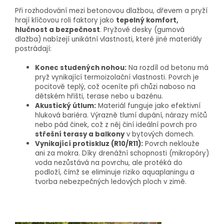
Při rozhodování mezi betonovou dlažbou, dřevem a pryží
hrají klíčovou roli faktory jako
tepelný komfort,
hlučnost a bezpečnost
. Pryžové desky (gumová
dlažba) nabízejí unikátní vlastnosti, které jiné materiály
postrádají:
Konec studených nohou:
Na rozdíl od betonu má
pryž vynikající termoizolační vlastnosti. Povrch je
pocitově teplý, což oceníte při chůzi naboso na
dětském hřišti, terase nebo u bazénu.
Akustický útlum:
Materiál funguje jako efektivní
hluková bariéra. Výrazně tlumí dupání, nárazy míčů
nebo pád činek, což z něj činí ideální povrch pro
střešní terasy a balkony
v bytových domech.
Vynikající protiskluz (R10/R11):
Povrch neklouže
ani za mokra. Díky drenážní schopnosti (mikropóry)
voda nezůstává na povrchu, ale protéká do
podloží, čímž se eliminuje riziko aquaplaningu a
tvorba nebezpečných ledových ploch v zimě.