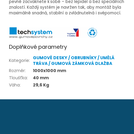
pevně zacvaknete k sobě – bez lepidel a bez speciálních
znalostí. Každý systém je navržen tak, aby montáž byla
maximálně snadná, stabilní a zvládnutelná i svépomocí.
Doplňkové parametry
GUMOVÉ DESKY / OBRUBNÍKY / UMĚLÁ
Kategorie
:
TRÁVA / GUMOVÁ ZÁMKOVÁ DLAŽBA
Rozměr
:
1000x1000 mm
Tloušťka
:
40 mm
Váha
:
29,6 Kg
Z
á
p
a
t