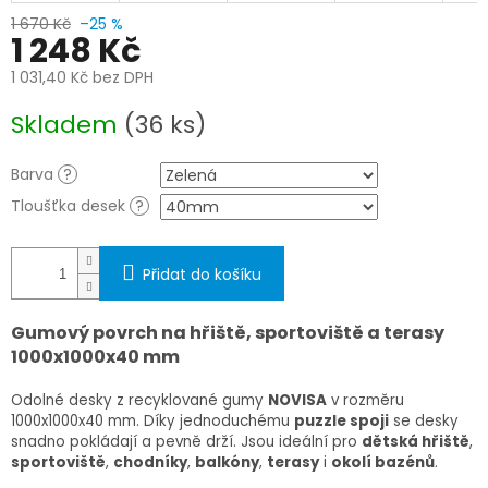
1 670 Kč
–25 %
1 248 Kč
1 031,40 Kč bez DPH
Měrná
Skladem
(36 ks)
cena:
Barva
?
Tloušťka desek
?
Přidat do košíku
Gumový povrch na hřiště, sportoviště a terasy
1000x1000x40 mm
Odolné desky z recyklované gumy
NOVISA
v rozměru
1000x1000x40 mm
. Díky jednoduchému
puzzle spoji
se desky
snadno pokládají a pevně drží. Jsou ideální pro
dětská hřiště
,
sportoviště
,
chodníky
,
balkóny
,
terasy
i
okolí bazénů
.