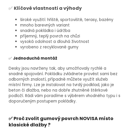
✅
Klíčové vlastnosti a výhody
široké využití: hřiště, sportoviště, terasy, bazény
mnoho barevných variant
snadná pokládka i údržba
příjemný, teplý povrch na chůzi
vysoká odolnost a dlouhá životnost
vyrobeno z recyklované gumy
✅
Jednoduchá montáž
Desky jsou navrženy tak, aby umožňovaly rychlé a
snadné spojování. Pokládku zvládnete provést sami bez
odborných znalostí, případně můžete využít služeb
místní firmy. Lze je instalovat na tvrdý podklad, jako je
beton či dlažba, nebo na dobře zhutněné štěrkové
podloží. Rádi vám poradíme s výběrem vhodného typu i s
doporučeným postupem pokládky.
✅ Proč zvolit gumový povrch NOVISA místo
klasické dlažby ?