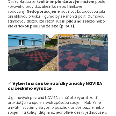
Desky zkracujte
kvalitním planžetovým nožem
podle
kovového pravítka, úhelníku nebo hliníkové
vodováhy.
Nedoporučujeme
používat kotoučovou pilu
ani úhlovou brusku – guma by se mohla pálit. Gumovou
zámkovou dlažbu lze řezat
ruční pilou na železo
nebo
elektrickou pilou na železo (pilous)
.
✅
Vyberte si široké nabídky značky NOVISA
od českého výrobce
U gumových povrchů NOVISA si můžete vybrat ze tří
praktických a spolehlivých způsobů spojení. Nabízíme
unikátní systémy skrytého puzzle, klasické puzzle nebo
spojení na kolíky, díky nimž jednotlivé desky jednoduše a