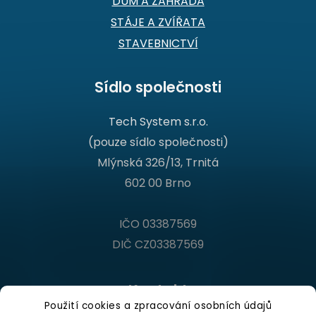
DŮM A ZAHRADA
STÁJE A ZVÍŘATA
STAVEBNICTVÍ
Sídlo společnosti
Tech System s.r.o.
(pouze sídlo společnosti)
Mlýnská 326/13, Trnitá
602 00 Brno
IČO 03387569
DIČ CZ03387569
Kontakt
Použití cookies a zpracování osobních údajů