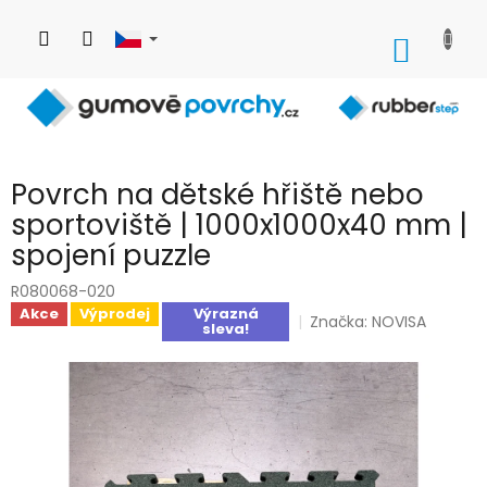
Přejít
na
NÁKUP
obsah
KOŠÍK
Povrch na dětské hřiště nebo
sportoviště | 1000x1000x40 mm |
spojení puzzle
R080068-020
Akce
Výprodej
Výrazná
Značka:
NOVISA
sleva!