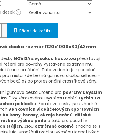
a desek
?
Přidat do košíku
vá deska rozměr 1120x1000x30/43mm
 desky
NOVISA s vysokou hustotou
představují
ní řešení pro povrchy vystavené extrémnímu
ckému namáhání. Tato varianta je speciálně
a pro místa, kde běžná gumová dlažba selhává –
kých boxů až po profesionální crossfitové zóny.
ální gumová deska určená pro
povrchy s vyšším
ním
. Díky zámkovému systému nabízí
rychlou a
uchou pokládku
.
Zámkové desky jsou vhodné
vrch
venkovních víceúčelových sportovních
na
balkony
,
terasy
,
okraje bazénů
,
dětská
s nízkou výškou pádu
a také pro použití v
ch stájích
.
Jsou
extrémně odolné
, snadno se s
nipuluje, umožňují rychlou výměnu jednotlivých