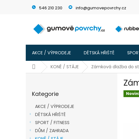
Přejít
546 210 230
info@gumovepovrchy.cz
na
obsah
AKCE / VÝPRODEJE
DĚTSKÁ HŘIŠTĚ
SPORT
Domů
KONĚ / STÁJE
Zámková dlažba do stá
P
Zám
o
Přeskočit
s
Kategorie
kategorie
Novin
t
r
AKCE / VÝPRODEJE
a
DĚTSKÁ HŘIŠTĚ
n
SPORT / FITNESS
n
í
DŮM / ZAHRADA
p
KONĚ / STÁJE