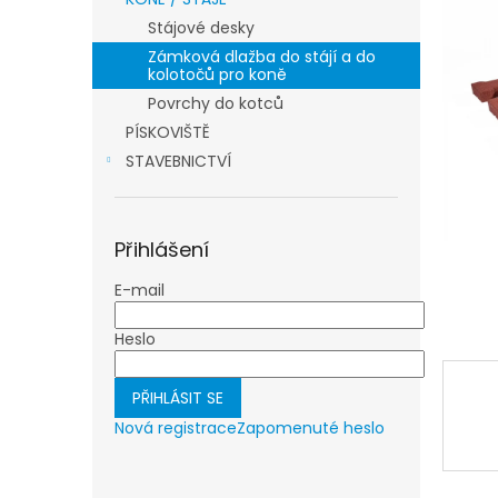
a
Stájové desky
n
Zámková dlažba do stájí a do
e
kolotočů pro koně
l
Povrchy do kotců
PÍSKOVIŠTĚ
STAVEBNICTVÍ
Přihlášení
E-mail
Heslo
PŘIHLÁSIT SE
Nová registrace
Zapomenuté heslo