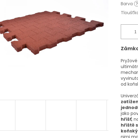
Barva
?
Tloušťk
Zámko
Pryžové
ultimát
mechani
vyvinut
od koňs
Univerz
zatíže
jednod
jako po
hřišť
, 
hřiště 
koňský
nimi ma