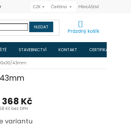
CZK
Čeština
Y COOKIES
FORMULÁŘ ODSTOUPENÍ OD KUPNÍ SMLOUVY
PŘIHLÁŠENÍ
RAD
NÁKUPNÍ
HLEDAT
KOŠÍK
Prázdný košík
IŠTĚ
STAVEBNICTVÍ
KONTAKT
CERTIFIKACE A NÁVO
1000x30/43mm
0/43mm
1 368 Kč
,58 Kč
bez DPH
e variantu