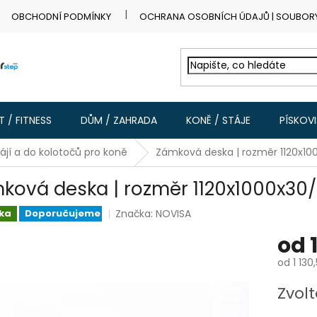
OBCHODNÍ PODMÍNKY
OCHRANA OSOBNÍCH ÚDAJŮ | SOUBOR
 / FITNESS
DŮM / ZAHRADA
KONĚ / STÁJE
PÍSKOV
jí a do kolotočů pro koně
Zámková deska | rozměr 1120x
ková deska | rozměr 1120x1000x3
Značka:
NOVISA
ka
Doporučujeme
od
od
1 130
Měrná
Zvolt
cena: