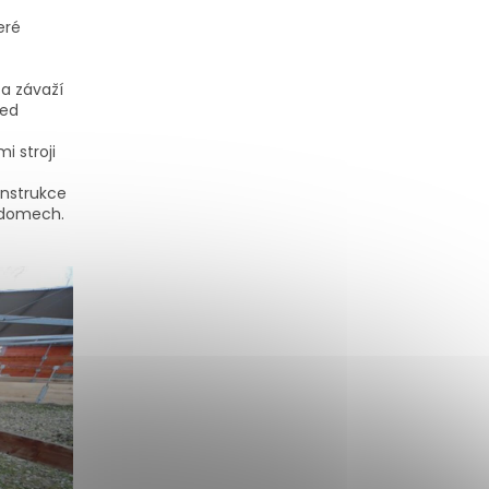
eré
a závaží
řed
 stroji
onstrukce
h domech.