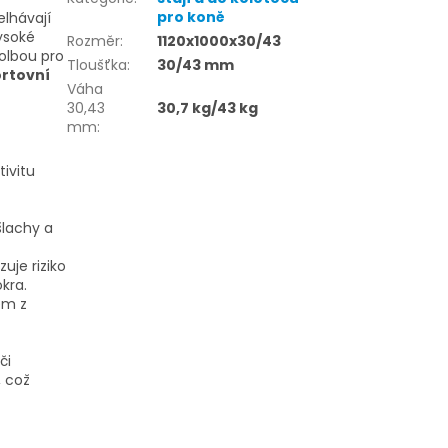
pro koně
elhávají
ysoké
Rozměr
:
1120x1000x30/43
olbou pro
Tloušťka
:
30/43 mm
ortovní
Váha
30,43
30,7 kg/43 kg
mm
:
ivitu
šlachy a
uje riziko
kra.
em z
či
, což