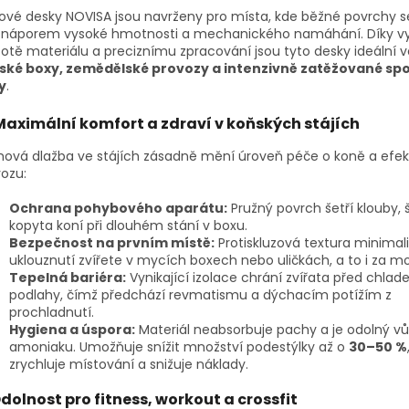
ové desky NOVISA jsou navrženy pro místa, kde běžné povrchy s
 náporem vysoké hmotnosti a mechanického namáhání. Díky v
otě materiálu a preciznímu zpracování jsou tyto desky ideální v
ské boxy, zemědělské provozy a intenzivně zatěžované sp
y
.
Maximální komfort a zdraví v koňských stájích
vá dlažba ve stájích zásadně mění úroveň péče o koně a efekt
ozu:
Ochrana pohybového aparátu:
Pružný povrch šetří klouby, 
kopyta koní při dlouhém stání v boxu.
Bezpečnost na prvním místě:
Protiskluzová textura minimaliz
uklouznutí zvířete v mycích boxech nebo uličkách, a to i za mo
Tepelná bariéra:
Vynikající izolace chrání zvířata před chlad
podlahy, čímž předchází revmatismu a dýchacím potížím z
prochladnutí.
Hygiena a úspora:
Materiál neabsorbuje pachy a je odolný vů
amoniaku. Umožňuje snížit množství podestýlky až o
30–50 %
zrychluje místování a snižuje náklady.
dolnost pro fitness, workout a crossfit