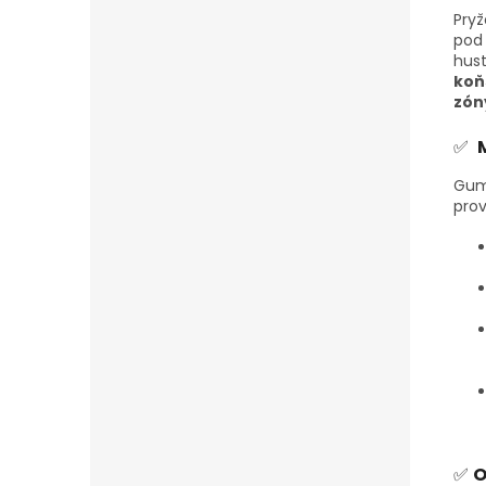
Pryž
pod
hust
koň
zón
✅
Gumo
prov
✅
O