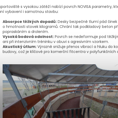
sportoviště s vysokou zátěží nabízí povrch NOVISA parametry, kt
ní vybavení i samotnou stavbu:
Absorpce těžkých dopadů:
Desky bezpečně tlumí pád činek 
o hmotnosti stovek kilogramů. Chrání tak podkladový beton p
popraskáním a drolením.
Vysoká bodová odolnost:
Povrch se nedeformuje pod těžkými
ani při intenzivním tréninku v obuvi s agresivním vzorkem.
Akustický útlum:
Výrazně snižuje přenos vibrací a hluku do k
budovy, což je klíčové pro komerční fitcentra v polyfunkčníc