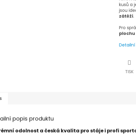
kusů a j
jsou ide
zátěží
.
Pro spr
plochu 
Detailn
TISK
s
ailní popis produktu
rémní odolnost a česká kvalita pro stáje i profi sport