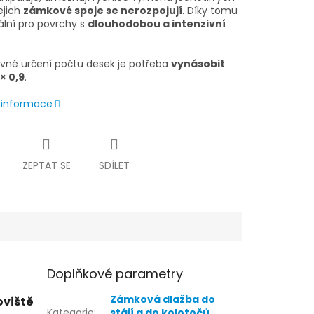
ejich
zámkové spoje se nerozpojují
. Díky tomu
ální pro povrchy s
dlouhodobou a intenzivní
ávné určení počtu desek je potřeba
vynásobit
× 0,9
.
í informace
ZEPTAT SE
SDÍLET
Doplňkové parametry
Zámková dlažba do
oviště
Kategorie
:
stájí a do kolotočů