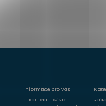
Z
á
p
a
t
í
Informace pro vás
Kate
OBCHODNÍ PODMÍNKY
AKČNÍ