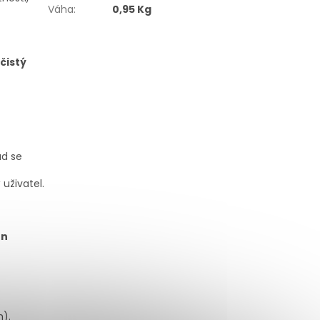
Váha
:
0,95 Kg
čistý
ud se
uživatel.
en
m).