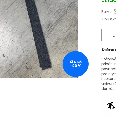
cena:
Barva
?
Tloušťk
Stěno
Stěnová
134 Kč
přináší 
–20 %
pevnému 
pro sty
i dekora
univerzá
domácno