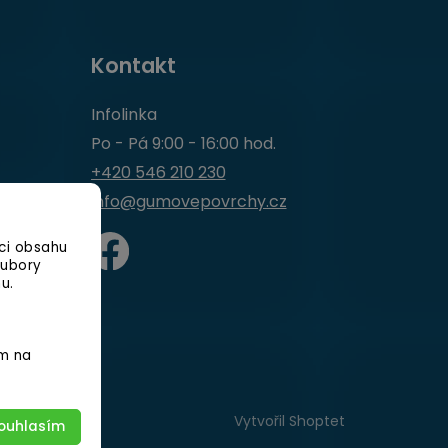
Kontakt
Infolinka
Po - Pá 9:00 - 16:00 hod.
+420 546 210 230
info@gumovepovrchy.cz
ci obsahu
oubory
u.
ím na
Vytvořil Shoptet
ouhlasím