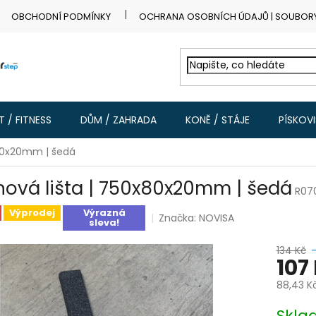
OBCHODNÍ PODMÍNKY
OCHRANA OSOBNÍCH ÚDAJŮ | SOUBOR
 / FITNESS
DŮM / ZAHRADA
KONĚ / STÁJE
PÍSKOV
x80x20mm | šedá
nová lišta | 750x80x20mm | šedá
R07
Výprodej
Výrazná
Značka:
NOVISA
sleva!
134 Kč
107
88,43 K
Měrná
Skl