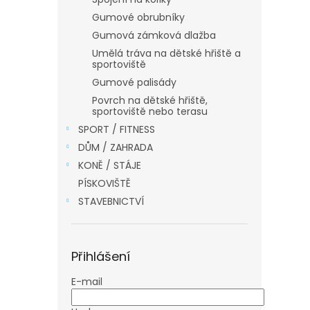
a
Gumové obrubníky
n
Gumová zámková dlažba
e
Umělá tráva na dětské hřiště a
l
sportoviště
Gumové palisády
Povrch na dětské hřiště,
sportoviště nebo terasu
SPORT / FITNESS
DŮM / ZAHRADA
KONĚ / STÁJE
PÍSKOVIŠTĚ
STAVEBNICTVÍ
Přihlášení
E-mail