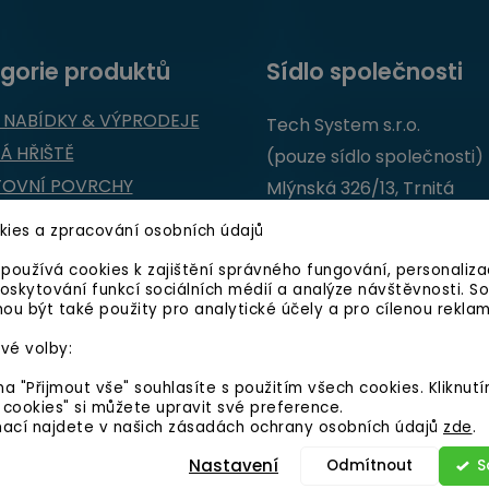
gorie produktů
Sídlo společnosti
 NABÍDKY & VÝPRODEJE
Tech System s.r.o.
Á HŘIŠTĚ
(pouze sídlo společnosti)
TOVNÍ POVRCHY
Mlýnská 326/13, Trnitá
 ZAHRADA
602 00 Brno
okies a zpracování osobních údajů
 A ZVÍŘATA
používá cookies k zajištění správného fungování, personaliza
IČO 03387569
BNICTVÍ
poskytování funkcí sociálních médií a analýze návštěvnosti. S
ou být také použity pro analytické účely a pro cílenou reklam
DIČ CZ03387569
vé volby:
a "Přijmout vše" souhlasíte s použitím všech cookies. Kliknut
 cookies" si můžete upravit své preference.
mací najdete v našich zásadách ochrany osobních údajů
zde
.
 práva vyhrazena.
Upravit nastavení cookies
Nastavení
Odmítnout
S