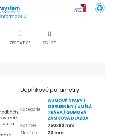
í informace
ZEPTAT SE
SDÍLET
Doplňkové parametry
GUMOVÉ DESKY /
OBRUBNÍKY / UMĚLÁ
Kategorie
:
chodbách,
TRÁVA / GUMOVÁ
provozem.
ZÁMKOVÁ DLAŽBA
, bot a
Rozměr
:
750x80 mm
Tloušťka
:
20 mm
nosti,