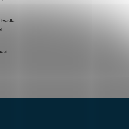
 lepidla.
tí
.
mácí