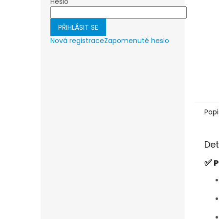
Heslo
PŘIHLÁSIT SE
Nová registrace
Zapomenuté heslo
Popi
Det
✅
P