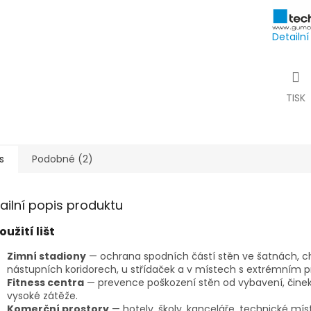
Detailn
TISK
s
Podobné (2)
ailní popis produktu
oužití lišt
Zimní stadiony
— ochrana spodních částí stěn ve šatnách, 
nástupních koridorech, u střídaček a v místech s extrémním 
Fitness centra
— prevence poškození stěn od vybavení, činek
vysoké zátěže.
Komerční prostory
— hotely, školy, kanceláře, technické míst