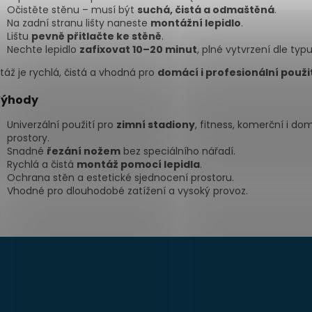
Očistěte stěnu – musí být
suchá, čistá a odmaštěná
.
Na zadní stranu lišty naneste
montážní lepidlo
.
Lištu
pevně přitlačte ke stěně
.
Nechte lepidlo
zafixovat 10–20 minut
, plné vytvrzení dle typu
áž je rychlá, čistá a vhodná pro
domácí i profesionální použi
ýhody
Univerzální použití pro
zimní stadiony
, fitness, komerční i do
prostory.
Snadné
řezání nožem
bez speciálního nářadí.
Rychlá a čistá
montáž pomocí lepidla
.
Ochrana stěn a estetické sjednocení prostoru.
Vhodné pro dlouhodobé zatížení a vysoký provoz.