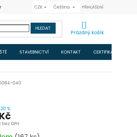
CZK
Čeština
Y COOKIES
FORMULÁŘ ODSTOUPENÍ OD KUPNÍ SMLOUVY
PŘIHLÁŠENÍ
RAD
NÁKUPNÍ
HLEDAT
KOŠÍK
Prázdný košík
IŠTĚ
STAVEBNICTVÍ
KONTAKT
CERTIFIKACE A NÁVO
0084-040
–20 %
 Kč
č bez DPH
adem
(167 ks)