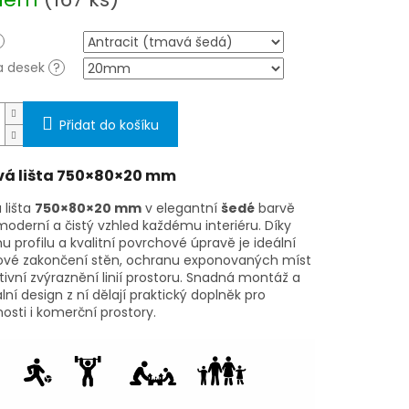
a desek
?
Přidat do košíku
vá lišta 750×80×20 mm
 lišta
750×80×20 mm
v elegantní
šedé
barvě
moderní a čistý vzhled každému interiéru. Díky
profilu a kvalitní povrchové úpravě je ideální
lové zakončení stěn, ochranu exponovaných míst
tivní zvýraznění linií prostoru. Snadná montáž a
lní design z ní dělají praktický doplněk pro
sti i komerční prostory.