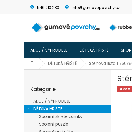
Přejít
546 210 230
info@gumovepovrchy.cz
na
obsah
AKCE / VÝPRODEJE
DĚTSKÁ HŘIŠTĚ
SPORT
Domů
DĚTSKÁ HŘIŠTĚ
Stěnová lišta | 750
P
Stě
o
Přeskočit
s
Kategorie
kategorie
Akce
t
r
AKCE / VÝPRODEJE
a
DĚTSKÁ HŘIŠTĚ
n
Spojení skryté zámky
n
í
Spojení puzzle
p
Spojení na kolíky