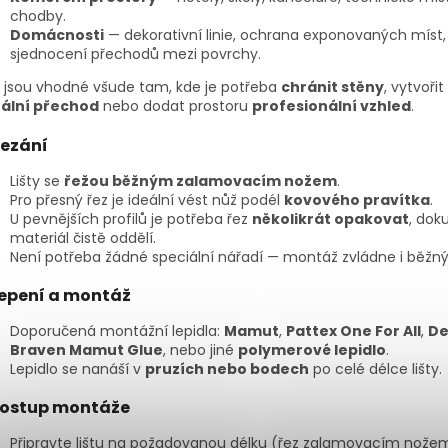
chodby.
Domácnosti
— dekorativní linie, ochrana exponovaných míst,
sjednocení přechodů mezi povrchy.
y jsou vhodné všude tam, kde je potřeba
chránit stěny
, vytvořit
uální přechod
nebo dodat prostoru
profesionální vzhled
.
ezání
Lišty se
řežou běžným zalamovacím nožem
.
Pro přesný řez je ideální vést nůž podél
kovového pravítka
.
U pevnějších profilů je potřeba řez
několikrát opakovat
, dok
materiál čistě oddělí.
Není potřeba žádné speciální nářadí — montáž zvládne i běžný 
epení a montáž
Doporučená montážní lepidla:
Mamut
,
Pattex One For All
,
D
Braven Mamut Glue
, nebo jiné
polymerové lepidlo
.
Lepidlo se nanáší v
pruzích nebo bodech
po celé délce lišty.
ostup montáže
Připravte lištu na požadovanou délku (řez zalamovacím nože