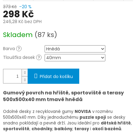
373 Kč
–20 %
298 Kč
246,28 Kč bez DPH
Měrná
Skladem
(87 ks)
cena:
Barva
?
Tloušťka desek
?
Přidat do košíku
Gumový povrch na hřiště, sportoviště a terasy
500x500x40 mm tmavě hnědá
Odolné desky z recyklované gumy
NOVISA
v rozměru
500x500x40 mm
. Díky jednoduchému
puzzle spoji
se desky
snadno pokládají a pevně drží. Jsou ideální pro
dětská hřiště
,
sportoviště
,
chodníky
,
balkóny
,
terasy
i
okolí bazénů
.