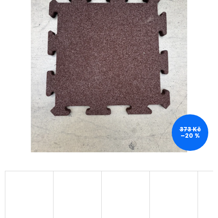
373 Kč
–20 %