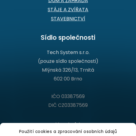
DŮM A ZAHRADA
STÁJE A ZVÍŘATA
STAVEBNICTVÍ
Sídlo společnosti
Tech System s.r.o.
(pouze sídlo společnosti)
Mlýnská 326/13, Trnitá
602 00 Brno
IČO 03387569
DIČ CZ03387569
Kontakt
Použití cookies a zpracování osobních údajů