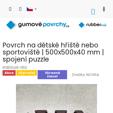
Přejít
na
NÁKUP
obsah
KOŠÍK
Povrch na dětské hřiště nebo
sportoviště | 500x500x40 mm |
spojení puzzle
R080048-050
Akce
Výprodej
Výrazná
Značka:
NOVISA
sleva!