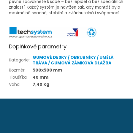
pevně zacvaknete k sobě – bez lepidel a bez speciálních
znalostí. Každý systém je navržen tak, aby montáž byla
maximálně snadná, stabilní a zvládnutelná i svépomocí.
Doplňkové parametry
GUMOVÉ DESKY / OBRUBNÍKY / UMĚLÁ
Kategorie
:
TRÁVA / GUMOVÁ ZÁMKOVÁ DLAŽBA
Rozměr
:
500x500 mm
Tloušťka
:
40 mm
Váha
:
7,40 Kg
Z
á
p
a
t