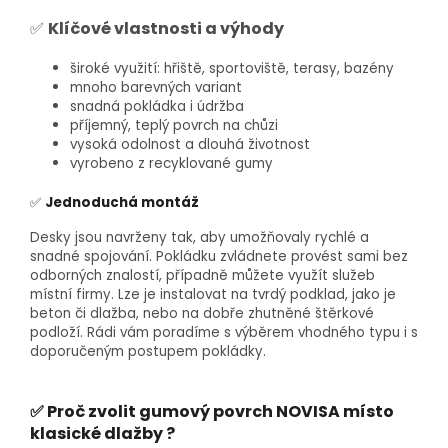
✅
Klíčové vlastnosti a výhody
široké využití: hřiště, sportoviště, terasy, bazény
mnoho barevných variant
snadná pokládka i údržba
příjemný, teplý povrch na chůzi
vysoká odolnost a dlouhá životnost
vyrobeno z recyklované gumy
✅
Jednoduchá montáž
Desky jsou navrženy tak, aby umožňovaly rychlé a
snadné spojování. Pokládku zvládnete provést sami bez
odborných znalostí, případně můžete využít služeb
místní firmy. Lze je instalovat na tvrdý podklad, jako je
beton či dlažba, nebo na dobře zhutněné štěrkové
podloží. Rádi vám poradíme s výběrem vhodného typu i s
doporučeným postupem pokládky.
✅ Proč zvolit gumový povrch NOVISA místo
klasické dlažby ?