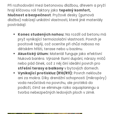
Při rozhodování mezi betonovou dlažbou, dřevem a pryží
hrají klíčovou roli faktory jako
tepelný komfort,
hlučnost a bezpečnost
. Pryžové desky (gumová
dlažba) nabízejí unikátní vlastnosti, které jiné materiály
postrádají:
Konec studených nohou:
Na rozdíl od betonu má
pryž vynikající termoizolační vlastnosti. Povrch je
pocitově teplý, což oceníte při chůzi naboso na
dětském hřišti, terase nebo u bazénu.
Akustický útlum:
Materiál funguje jako efektivní
hluková bariéra. Výrazně tlumí dupání, nárazy míčů
nebo pád činek, což z něj činí ideální povrch pro
střešní terasy a balkony
v bytových domech.
Vynikající protiskluz (R10/R11):
Povrch neklouže
ani za mokra. Díky drenážní schopnosti (mikropóry)
voda nezůstává na povrchu, ale protéká do
podloží, čímž se eliminuje riziko aquaplaningu a
tvorba nebezpečných ledových ploch v zimě.