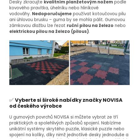
Desky zkracujte
kvalitním planžetovým nožem
podle
kovového pravítka, úhelníku nebo hliníkové
vodováhy.
Nedoporučujeme
používat kotoučovou pilu
ani úhlovou brusku – guma by se mohla pálit. Gumovou
zámkovou dlažbu lze řezat
ruční pilou na železo
nebo
elektrickou pilou na železo (pilous)
.
✅
Vyberte si široké nabídky značky NOVISA
od českého výrobce
U gumových povrchů NOVISA si můžete vybrat ze tří
praktických a spolehlivých způsobů spojení. Nabízíme
unikátní systémy skrytého puzzle, klasické puzzle nebo
spojení na kolíky, díky nimž jednotlivé desky jednoduše a