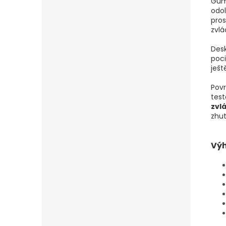
Gum
odo
pro
zvlá
Desk
poci
ješt
Povr
tes
zvl
zhut
Výh