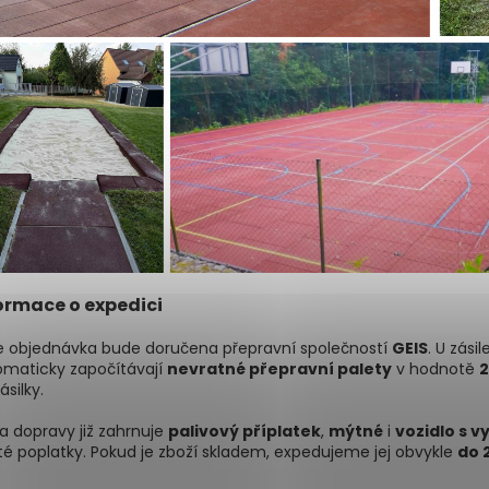
ormace o expedici
e objednávka bude doručena přepravní společností
GEIS
. U zási
omaticky započítávají
nevratné přepravní palety
v hodnotě
2
ásilky.
 dopravy již zahrnuje
palivový příplatek
,
mýtné
i
vozidlo s v
té poplatky. Pokud je zboží skladem, expedujeme jej obvykle
do 