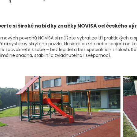
erte si široké nabídky značky NOVISA od českého vý
mových povrchů NOVISA si můžete vybrat ze tří praktických a s
átní systémy skrytého puzzle, klasické puzzle nebo spojení na ko
ě zacvaknete k sobě – bez lepidel a bez speciálních znalostí.
Ka
málně snadná, stabilní a zvládnutelná i svépomocí.