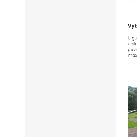
Vyb
U gu
unik
pevn
maxi