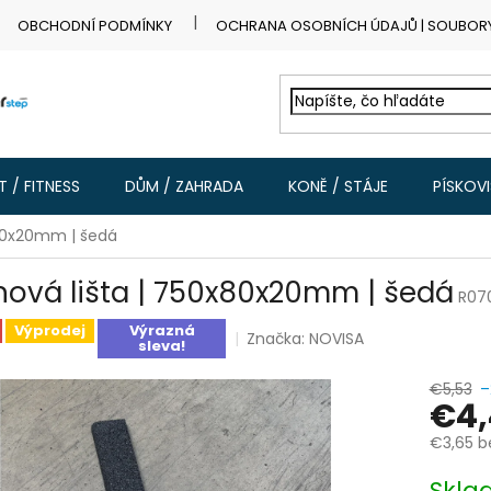
OBCHODNÍ PODMÍNKY
OCHRANA OSOBNÍCH ÚDAJŮ | SOUBOR
 / FITNESS
DŮM / ZAHRADA
KONĚ / STÁJE
PÍSKOV
x80x20mm | šedá
nová lišta | 750x80x20mm | šedá
R07
Výprodej
Výrazná
Značka:
NOVISA
sleva!
€5,53
–
€4,
€3,65 b
Jednotk
Skl