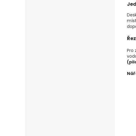
Je
Desk
míst
dop
Řez
Pro
vod
(pil
Nář