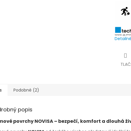
Detailn
TLAČ
s
Podobné (2)
drobný popis
ové povrchy NOVISA – bezpečí, komfort a dlouhá ži