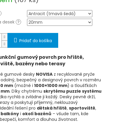
a desek
?
Pridať do košíka
unkční gumový povrch pro hřiště,
viště, bazény nebo terasy
vé gumové desky
NOVISA
z recyklované pryže
í odolný, bezpečný a designový povrch v rozměru
00 mm
(možné i
1000×1000 mm
) a tloušťkách
0 mm
. Díky chytrému
skrytému puzzle systému
dka rychlá a zvládne ji každý. Desky pevně drží,
árazy a poskytují příjemný, neklouzavý
Ideální řešení pro
dětská hřiště
,
sportoviště
,
,
balkóny
i
okolí bazénů
– všude tam, kde
bezpečí, komfort a dlouhou životnost.