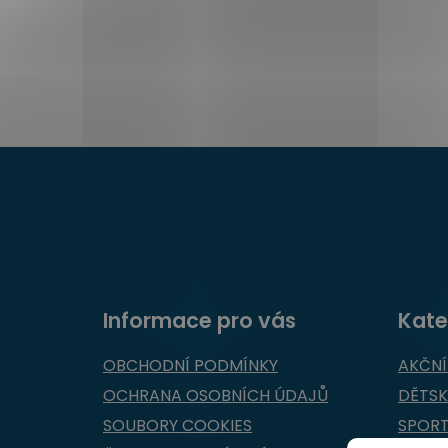
Z
á
p
ä
t
i
e
Informace pro vás
Kate
OBCHODNÍ PODMÍNKY
AKČNÍ
OCHRANA OSOBNÍCH ÚDAJŮ
DĚTSK
SOUBORY COOKIES
SPOR