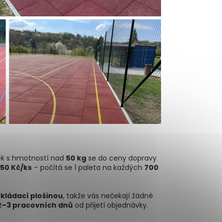
lek s hmotností nad
50 kg
se do ceny dopravy
50 Kč/ks
– počítá se 1 paleta na každých
700
ykládací plošinou
, takže vás nečekají žádné
2–3 pracovních dnů
od přijetí objednávky.