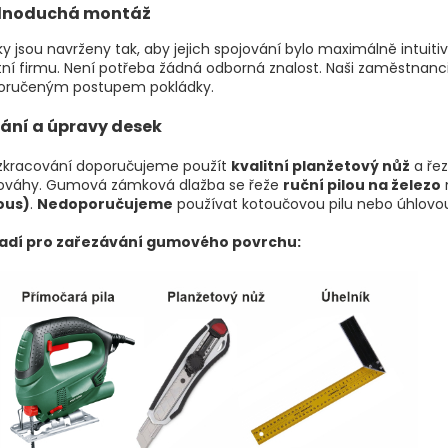
dnoduchá montáž
y jsou navrženy tak, aby jejich spojování bylo maximálně intuitivn
ní firmu. Není potřeba žádná odborná znalost. Naši zaměstnanc
oručeným postupem pokládky.
ání a úpravy desek
 zkracování doporučujeme použít
kvalitní planžetový nůž
a řez
ováhy. Gumová zámková dlažba se řeže
ruční pilou na železo
ous)
.
Nedoporučujeme
používat kotoučovou pilu nebo úhlovou
adí pro zařezávání gumového povrchu: