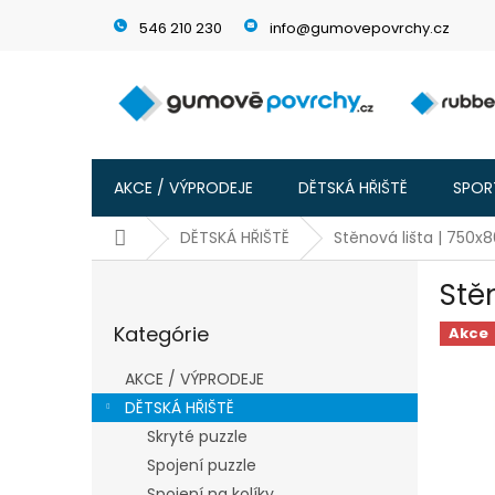
Prejsť
546 210 230
info@gumovepovrchy.cz
na
obsah
AKCE / VÝPRODEJE
DĚTSKÁ HŘIŠTĚ
SPORT
Domov
DĚTSKÁ HŘIŠTĚ
Stěnová lišta | 750
B
Stě
o
Preskočiť
č
Kategórie
kategórie
Akce
n
ý
AKCE / VÝPRODEJE
p
DĚTSKÁ HŘIŠTĚ
a
Skryté puzzle
n
e
Spojení puzzle
l
Spojení na kolíky