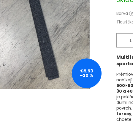
cena:
Barva
?
Tloušťk
Multif
sporto
€5,53
Prémio
–20 %
nabízej
500×5
30 a 4
je poklá
tlumí n
povrch. 
terasy
chcete 