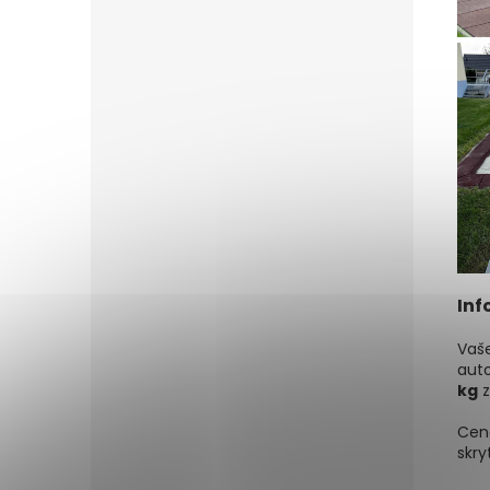
Inf
Vaš
aut
kg
z
Cena
skry