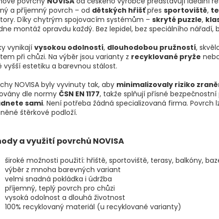
ové povrchy
NOVISA
od českého výrobce představují ideální ř
lný a příjemný povrch – od
dětských hřišť
přes
sportoviště
,
te
story. Díky chytrým spojovacím systémům –
skryté puzzle
,
kla
dne montáž opravdu každý. Bez lepidel, bez speciálního nářadí, b
y vynikají
vysokou odolností
,
dlouhodobou pružností
, skvě
tem při chůzi. Na výběr jsou varianty z
recyklované pryže
nebo
ě vyšší estetiku a barevnou stálost.
chy NOVISA byly vyvinuty tak, aby
minimalizovaly riziko zraně
továny dle normy
ČSN EN 1177
, takže splňují přísné bezpečnostní
ádnete sami
. Není potřeba žádná specializovaná firma. Povrch lz
něné štěrkové podloží.
ody a využití povrchů NOVISA
široké možnosti použití: hřiště, sportoviště, terasy, balkóny, ba
výběr z mnoha barevných variant
velmi snadná pokládka i údržba
příjemný, teplý povrch pro chůzi
vysoká odolnost a dlouhá životnost
100% recyklovaný materiál (u recyklované varianty)