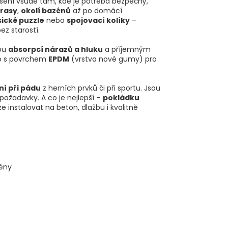
ešení všude tam, kde je potřeba bezpečný,
rasy
,
okolí bazénů
až po domácí
sické puzzle
nebo
spojovací kolíky
–
ez starostí.
lou
absorpcí nárazů a hluku
a příjemným
 s povrchem
EPDM
(vrstva nové gumy) pro
ní při pádu
z herních prvků či při sportu. Jsou
 požadavky. A co je nejlepší –
pokládku
e instalovat na beton, dlažbu i kvalitně
zény