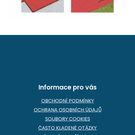
Z
á
p
ä
t
i
e
Informace pro vás
OBCHODNÍ PODMÍNKY
OCHRANA OSOBNÍCH ÚDAJŮ
SOUBORY COOKIES
ČASTO KLADENÉ OTÁZKY