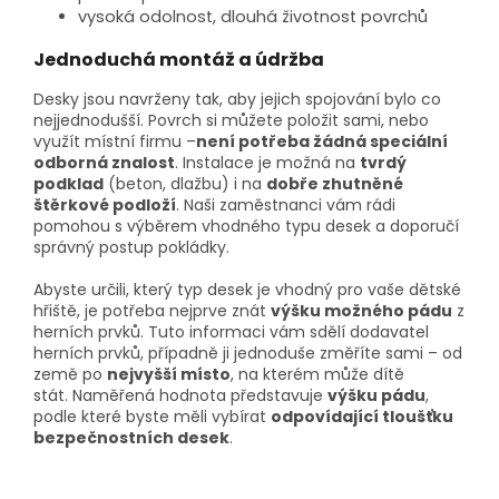
vysoká odolnost, dlouhá životnost povrchů
Jednoduchá montáž a údržba
Desky jsou navrženy tak, aby jejich spojování bylo co
nejjednodušší. Povrch si můžete položit sami, nebo
využít místní firmu –
není potřeba žádná speciální
odborná znalost
. Instalace je možná na
tvrdý
podklad
(beton, dlažbu) i na
dobře zhutněné
štěrkové podloží
. Naši zaměstnanci vám rádi
pomohou s výběrem vhodného typu desek a doporučí
správný postup pokládky.
Abyste určili, který typ desek je vhodný pro vaše dětské
hřiště, je potřeba nejprve znát
výšku možného pádu
z
herních prvků. Tuto informaci vám sdělí dodavatel
herních prvků, případně ji jednoduše změříte sami – od
země po
nejvyšší místo
, na kterém může dítě
stát.
Naměřená hodnota představuje
výšku pádu
,
podle které byste měli vybírat
odpovídající tloušťku
bezpečnostních desek
.