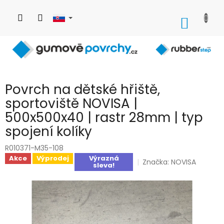
Prejsť
na
NÁKU
obsah
KOŠÍK
Povrch na dětské hřiště,
sportoviště NOVISA |
500x500x40 | rastr 28mm | typ
spojení kolíky
R010371-M35-108
Akce
Výprodej
Výrazná
Značka:
NOVISA
sleva!