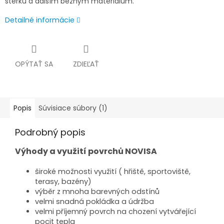
štěrku a dalším běžným materiálům.
Detailné informácie
OPÝTAŤ SA
ZDIEĽAŤ
Popis
Súvisiace súbory (1)
Podrobný popis
Výhody a využití povrchů NOVISA
široké možnosti využití ( hřiště, sportoviště,
terasy, bazény)
výběr z mnoha barevných odstínů
velmi snadná pokládka a údržba
velmi příjemný povrch na chození vytvářející
pocit tepla