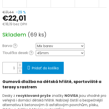
€31,44
–29 %
€22,01
€18,19 bez DPH
Jednotková
Skladem
(69 ks)
cena:
Barva
?
Tloušťka desek
?
Pridať do košíka
Gumová dlažba na dětská hřiště, sportoviště a
terasy s rastrem
Desky z
recyklované pryže
značky
NOVISA
jsou vhodné pro
veřejná i domácí dětská hřiště. Nabízejí čistší a bezpečnější
alternativu k betonovým či asfaltovým povrchům, písku,