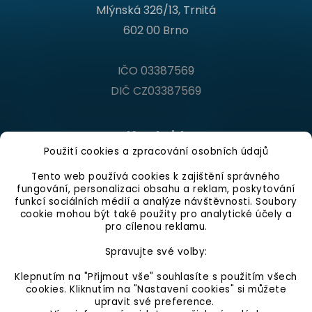
Mlýnská 326/13, Trnitá
602 00 Brno
IČO 03387569
DIČ CZ03387569
Kontakt
Použití cookies a zpracování osobních údajů
Infolinka
Tento web používá cookies k zajištění správného
fungování, personalizaci obsahu a reklam, poskytování
Po - Pá 9:00 - 16:00 hod.
funkcí sociálních médií a analýze návštěvnosti. Soubory
+420 546 210 230
cookie mohou být také použity pro analytické účely a
pro cílenou reklamu.
info@gumovepovrchy.cz
Spravujte své volby:
Klepnutím na "Přijmout vše" souhlasíte s použitím všech
cookies. Kliknutím na "Nastavení cookies" si můžete
upravit své preference.