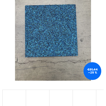
€31,44
–29 %