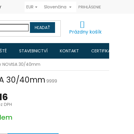
EUR
Slovenčina
Y COOKIES
FORMULÁŘ ODSTOUPENÍ OD KUPNÍ SMLOUVY
PRIHLÁSENIE
ČA
NÁKUPNÝ
HĽADAŤ
KOŠÍK
Prázdny košík
IŠTĚ
STAVEBNICTVÍ
KONTAKT
CERTIFIKACE A NÁVO
sky NOVISA 30/40mm
ISA 30/40mm
9999
16
ez DPH
ová
dem