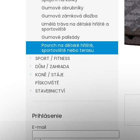
Gumové obrubníky
Gumová zámková dlažba
Umělá tráva na dětské hřiště a
sportoviště
Gumové palisády
Povrch na dětské hřiště,
sportoviště nebo terasu
SPORT / FITNESS
DŮM / ZAHRADA
KONĚ / STÁJE
PÍSKOVIŠTĚ
STAVEBNICTVÍ
Prihlásenie
E-mail