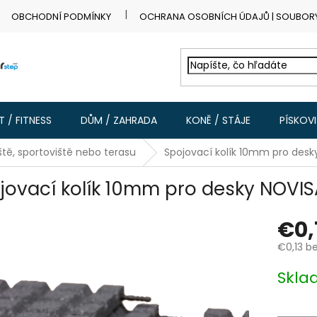
OBCHODNÍ PODMÍNKY
OCHRANA OSOBNÍCH ÚDAJŮ | SOUBOR
 / FITNESS
DŮM / ZAHRADA
KONĚ / STÁJE
PÍSKOV
ště, sportoviště nebo terasu
Spojovací kolík 10mm pro de
jovací kolík 10mm pro desky NOV
€0,
€0,13 b
Jednotk
Skla
cena: