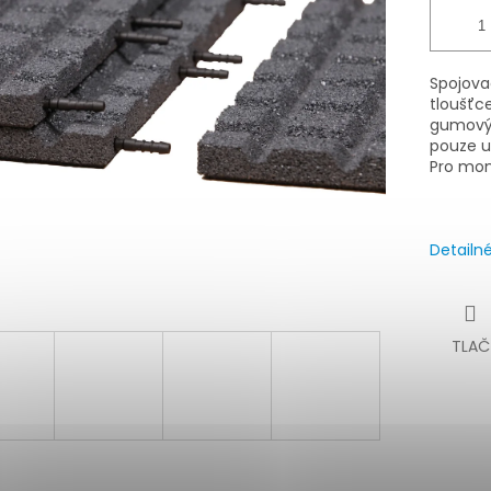
Spojova
tloušťc
gumovýc
pouze u 
Pro mon
Detailn
TLAČ