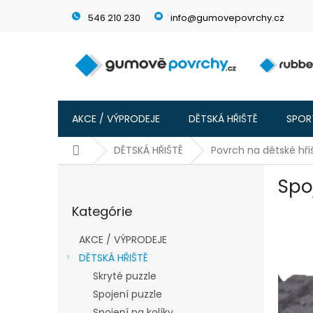
Prejsť
546 210 230
info@gumovepovrchy.cz
na
obsah
AKCE / VÝPRODEJE
DĚTSKÁ HŘIŠTĚ
SPORT
Domov
DĚTSKÁ HŘIŠTĚ
Povrch na dětské hři
B
Spo
o
Preskočiť
č
Kategórie
kategórie
n
ý
AKCE / VÝPRODEJE
p
DĚTSKÁ HŘIŠTĚ
a
Skryté puzzle
n
e
Spojení puzzle
l
Spojení na kolíky