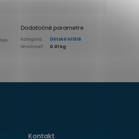
Dodatočné parametre
Kategória
:
Dětské hřiště
 typu
Hmotnosť
:
0.01 kg
Kontakt