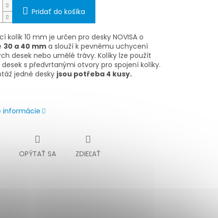
Pridať do košíka
cí kolík 10 mm je určen pro desky NOVISA o
e
30 a 40 mm
a slouží k pevnému uchycení
h desek nebo umělé trávy. Kolíky lze použít
desek s předvrtanými otvory pro spojení kolíky.
táž jedné desky
jsou potřeba 4 kusy.
é informácie
OPÝTAŤ SA
ZDIEĽAŤ