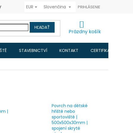
EUR
Slovenčina
Y COOKIES
FORMULÁŘ ODSTOUPENÍ OD KUPNÍ SMLOUVY
PRIHLÁSENIE
ČA
NÁKUPNÝ
HĽADAŤ
KOŠÍK
Prázdny košík
IŠTĚ
STAVEBNICTVÍ
KONTAKT
CERTIFIKACE A NÁVO
Povrch na dětské
mm |
hřiště nebo
sportoviště |
500x500x30mm |
spojení skryté