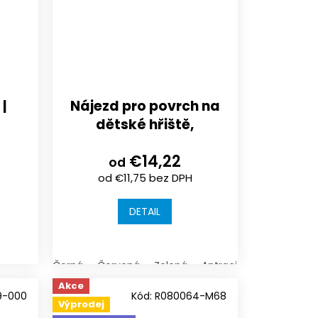
|
Nájezd pro povrch na
dětské hřiště,
43mm
sportoviště nebo
€14,22
terasu |
od
od €11,75 bez DPH
750x300x25/30/40mm
| spojení na kolíky
DETAIL
Černá
Červená
Zelená
Antracit (tmavá šedá)
Akce
9-000
Kód:
R080064-M68
Výprodej