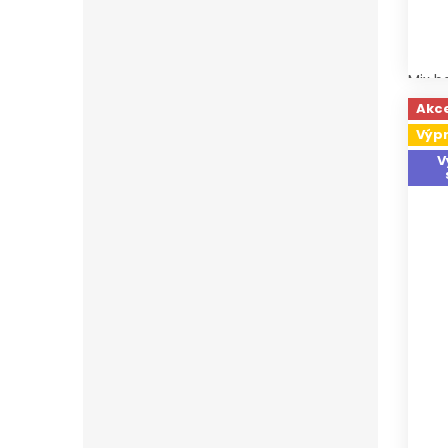
Mix b
Akc
Výp
V