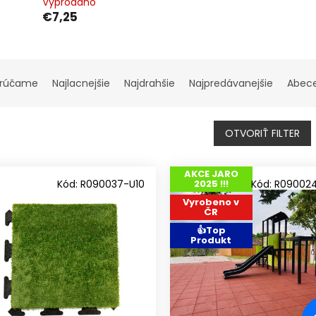
Vyprodáno
€7,25
rúčame
Najlacnejšie
Najdrahšie
Najpredávanejšie
Abec
OTVORIŤ FILTER
AKCE JARO
Kód:
R090037-U10
2025 !!!
Kód:
R09002
Vyrobeno v
ČR
👍Top
Produkt