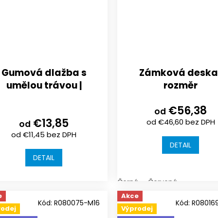
Gumová dlažba s
Zámková deska 
umělou trávou |
rozměr
500X500x25/30mm
1120x1000x17/30/
€56,38
od
€13,85
od €46,60 bez DPH
od
od €11,45 bez DPH
DETAIL
DETAIL
Černá
Červená
e
Akce
Kód:
R080075-M16
Kód:
R08016
rodej
Výprodej