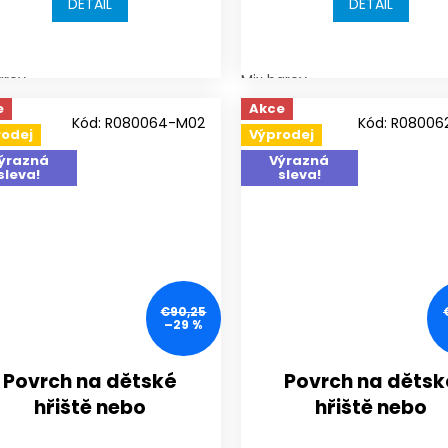
DETAIL
DETAIL
arev
Mix barev
e
Akce
Kód:
R080064-M02
Kód:
R08006
rodej
Výprodej
ýrazná
Výrazná
sleva!
sleva!
€90,25
–29 %
Povrch na dětské
Povrch na dětsk
hřiště nebo
hřiště nebo
sportoviště |
sportoviště |