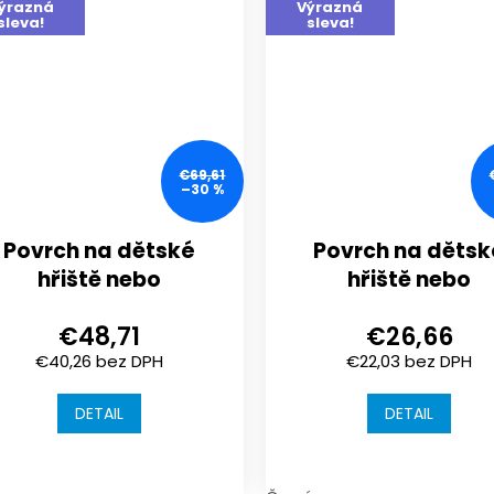
ýrazná
Výrazná
sleva!
sleva!
€69,61
–30 %
Povrch na dětské
Povrch na dětsk
hřiště nebo
hřiště nebo
sportoviště |
sportoviště |
€48,71
€26,66
1000x1000x18 mm |
1000x1000x18 mm
€40,26 bez DPH
€22,03 bez DPH
spojení puzzle
spojení puzzle
DETAIL
DETAIL