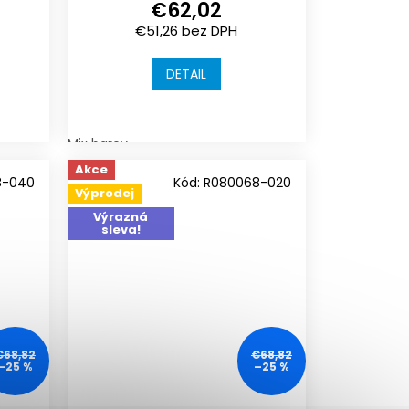
€62,02
 |
1000x1000x30mm |
€51,26 bez DPH
spojení skryté zámky
DETAIL
Mix barev
Akce
8-040
Kód:
R080068-020
Výprodej
Výrazná
sleva!
€68,82
€68,82
–25 %
–25 %