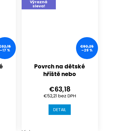
Výrazná
sleva!
€32,15
€90,25
–17 %
–29 %
é
Povrch na dětské
hřiště nebo
sportoviště |
€63,18
 |
1000x1000x30 mm |
€52,21 bez DPH
spojení puzzle
DETAIL