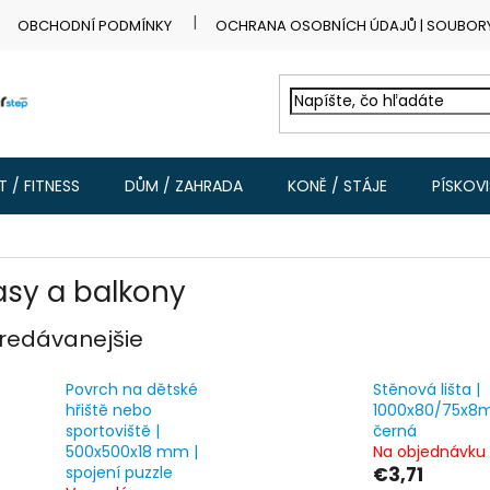
OBCHODNÍ PODMÍNKY
OCHRANA OSOBNÍCH ÚDAJŮ | SOUBOR
 / FITNESS
DŮM / ZAHRADA
KONĚ / STÁJE
PÍSKOV
asy a balkony
redávanejšie
Povrch na dětské
Stěnová lišta |
hřiště nebo
1000x80/75x8
sportoviště |
černá
500x500x18 mm |
Na objednávku
spojení puzzle
€3,71