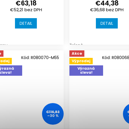
€63,18
€44,38
1000x1000x30 mm |
1000x1000x30 mm
€52,21 bez DPH
€36,68 bez DPH
spojení puzzle
spojení puzzle
DETAIL
DETAIL
arev
Zelená
e
Akce
Kód:
R080070-M55
Kód:
R08006
rodej
Výprodej
ýrazná
Výrazná
sleva!
sleva!
€116,83
–30 %