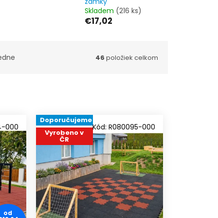
zámky
Skladem
(216 ks)
€17,02
edne
46
položiek celkom
Doporučujeme
4-000
Kód:
R080095-000
Vyrobeno v
ČR
od