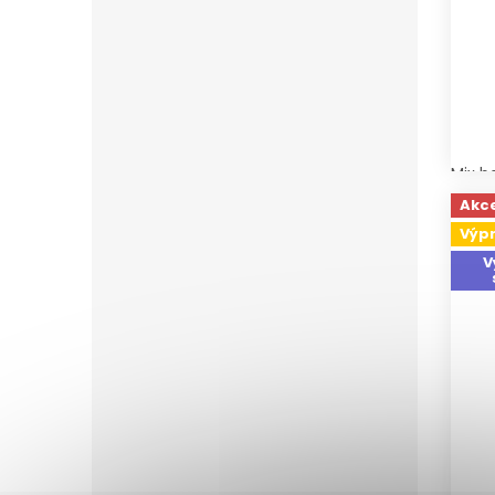
Mix b
Akc
Výp
V