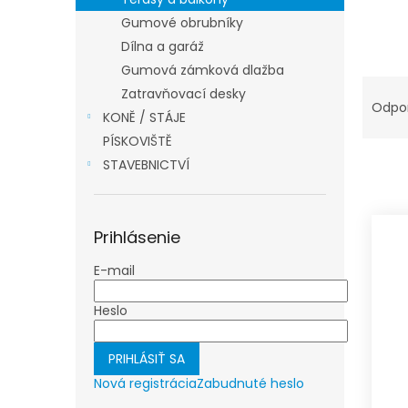
Gumové obrubníky
Dílna a garáž
Gumová zámková dlažba
R
Zatravňovací desky
a
Odpo
KONĚ / STÁJE
d
PÍSKOVIŠTĚ
e
n
STAVEBNICTVÍ
i
e
V
p
ý
Prihlásenie
r
p
o
E-mail
i
d
s
u
Heslo
p
k
r
t
o
PRIHLÁSIŤ SA
o
d
v
Nová registrácia
Zabudnuté heslo
u