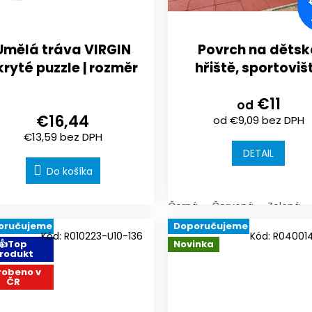
Umělá tráva VIRGIN
Povrch na dětsk
kryté puzzle | rozměr
hřiště, sportoviš
500X500x30 mm
nebo terasu |
€11
500x500mm | spoj
od
€16,44
od €9,09 bez DPH
skryté puzzle
€13,59 bez DPH
DETAIL
Do košíka
Černá
Červená
Zelená
oručujeme
Doporučujeme
Kód:
R010223-U10-136
Kód:
R04001
👍Top
Novinka
rodukt
robeno v
ČR