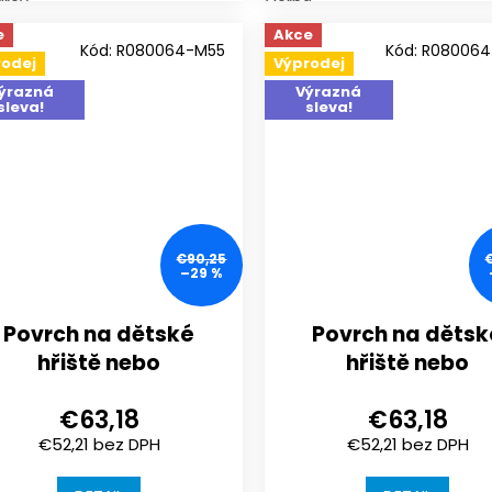
arev
Černá
e
Akce
Kód:
R080064-M55
Kód:
R08006
rodej
Výprodej
ýrazná
Výrazná
sleva!
sleva!
€90,25
–29 %
Povrch na dětské
Povrch na dětsk
hřiště nebo
hřiště nebo
sportoviště |
sportoviště |
€63,18
€63,18
1000x1000x30 mm |
1000x1000x30 mm
€52,21 bez DPH
€52,21 bez DPH
spojení puzzle
spojení puzzle