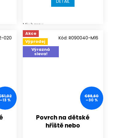
DETAIL
Mix barev
Akce
2-020
Kód:
R090040-M16
Výprodej
Výrazná
sleva!
€51,02
€88,60
–13 %
–30 %
é
Povrch na dětské
hřiště nebo
sportoviště |