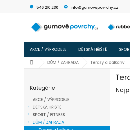
Prejsť
546 210 230
info@gumovepovrchy.cz
na
obsah
AKCE / VÝPRODEJE
DĚTSKÁ HŘIŠTĚ
SPORT
Domov
DŮM / ZAHRADA
Terasy a balkony
B
Ter
o
Preskočiť
č
Kategórie
kategórie
Najp
n
ý
AKCE / VÝPRODEJE
p
DĚTSKÁ HŘIŠTĚ
a
SPORT / FITNESS
n
e
DŮM / ZAHRADA
l
Terasy a balkony