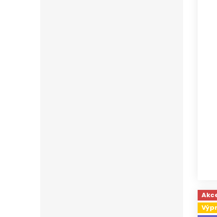
Akc
Výp