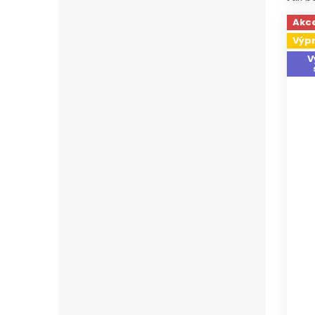
Mix b
Akc
Výp
V