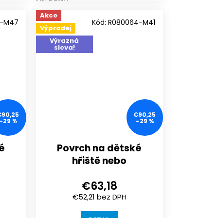
Mix barev
Akce
4-M47
Kód:
R080064-M41
Výprodej
Výrazná
sleva!
€90,25
€90,25
–29 %
–29 %
é
Povrch na dětské
hřiště nebo
sportoviště |
€63,18
 |
1000x1000x30 mm |
€52,21 bez DPH
spojení puzzle